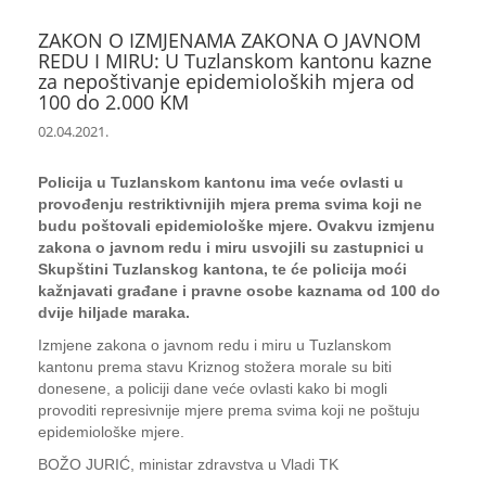
ZAKON O IZMJENAMA ZAKONA O JAVNOM
REDU I MIRU: U Tuzlanskom kantonu kazne
za nepoštivanje epidemioloških mjera od
100 do 2.000 KM
02.04.2021.
Policija u Tuzlanskom kantonu ima veće ovlasti u
provođenju restriktivnijih mjera prema svima koji ne
budu poštovali epidemiološke mjere. Ovakvu izmjenu
zakona o javnom redu i miru usvojili su zastupnici u
Skupštini Tuzlanskog kantona, te će policija moći
kažnjavati građane i pravne osobe kaznama od 100 do
dvije hiljade maraka.
Izmjene zakona o javnom redu i miru u Tuzlanskom
kantonu prema stavu Kriznog stožera morale su biti
donesene, a policiji dane veće ovlasti kako bi mogli
provoditi represivnije mjere prema svima koji ne poštuju
epidemiološke mjere.
BOŽO JURIĆ, ministar zdravstva u Vladi TK