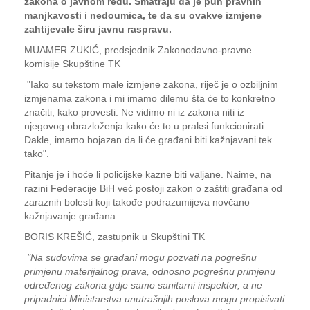
zakona o javnom redu. Smatraju da je pun pravnih
manjkavosti i nedoumica, te da su ovakve izmjene
zahtijevale širu javnu raspravu.
MUAMER ZUKIĆ, predsjednik Zakonodavno-pravne
komisije Skupštine TK
"Iako su tekstom male izmjene zakona, riječ je o ozbiljnim
izmjenama zakona i mi imamo dilemu šta će to konkretno
značiti, kako provesti. Ne vidimo ni iz zakona niti iz
njegovog obrazloženja kako će to u praksi funkcionirati.
Dakle, imamo bojazan da li će građani biti kažnjavani tek
tako".
Pitanje je i hoće li policijske kazne biti valjane. Naime, na
razini Federacije BiH već postoji zakon o zaštiti građana od
zaraznih bolesti koji takođe podrazumijeva novčano
kažnjavanje građana.
BORIS KREŠIĆ, zastupnik u Skupštini TK
"Na sudovima se građani mogu pozvati na pogrešnu
primjenu materijalnog prava, odnosno pogrešnu primjenu
određenog zakona gdje samo sanitarni inspektor, a ne
pripadnici Ministarstva unutrašnjih poslova mogu propisivati