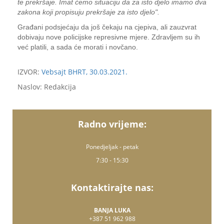
te prekršaje. Imat ćemo situaciju da za isto djelo imamo dva
zakona koji propisuju prekršaje za isto djelo".
Građani podsjećaju da još čekaju na cjepiva, ali zauzvrat
dobivaju nove policijske represivne mjere. Zdravljem su ih
već platili, a sada će morati i novčano.
IZVOR:
Vebsajt BHRT, 30.03.2021.
Naslov: Redakcija
Radno vrijeme:
Ponedjeljak - petak
7:30 - 15:30
Kontaktirajte nas:
BANJA LUKA
+387 51 962 988