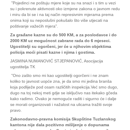
"Pojedinci ne poštuju mjere koje su na snazi i s tim u vezi
su i pokrenute aktivnosti oko izmjene zakona o javnom redu
i miru da bi se i na taj način represivnim mjerama prema
onima koji su neposlušni pokušalo što više utjecati na
poštivanje važećih mjera".
Za građane kazne su do 500 KM, a za poslodavce i do
2000 KM uz mogućnost zabrane rada do 6 mjeseci.
Ugostitelji su ogorčeni, jer će u njihovim objektima
policija moći pisati kazne i njima i gostima.
JASMINA NUMANOVIĆ STJEPANOVIĆ, Asocijacija
ugostitelja TK
"Ono zašto smo mi kao ugostitelji ogorčeni i ne znam
koliko to javnost uopće zna, je da smo mi jedina branša
koja podliježe pod osam različitih inspekcija.Već smo dugo,
dugo na toj nekoj meti gdje se isključivo nas itekako gčeda
kako radimo. Ovako je nemoguće raditi i sigurno će i dalje
se morati organizovati i nažalost na ulicama tražiti svoje
pravo.
Zakonodavno-pravna komisija Skupštine Tuzlanskog
kantona nije dala pozitivno mišljenje o dopunama