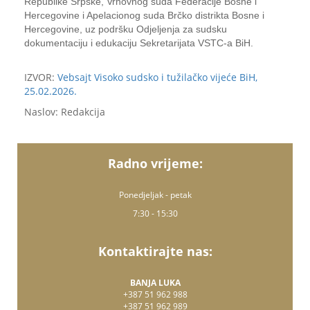
Republike Srpske, Vrhovnog suda Federacije Bosne i
Hercegovine i Apelacionog suda Brčko distrikta Bosne i
Hercegovine, uz podršku Odjeljenja za sudsku
dokumentaciju i edukaciju Sekretarijata VSTC-a BiH.
IZVOR:
Vebsajt Visoko sudsko i tužilačko vijeće BiH,
25.02.2026.
Naslov: Redakcija
Radno vrijeme:
Ponedjeljak - petak
7:30 - 15:30
Kontaktirajte nas:
BANJA LUKA
+387 51 962 988
+387 51 962 989