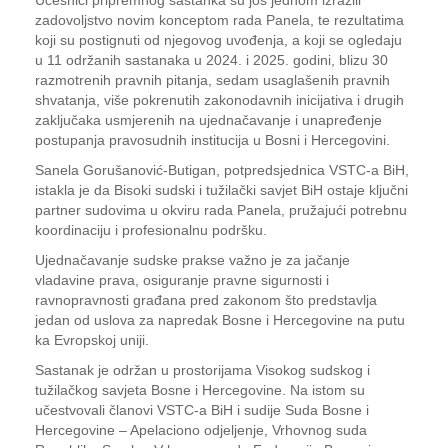
Učesnici pripremnog sastanka su još jednom izrazili
zadovoljstvo novim konceptom rada Panela, te rezultatima
koji su postignuti od njegovog uvođenja, a koji se ogledaju
u 11 održanih sastanaka u 2024. i 2025. godini, blizu 30
razmotrenih pravnih pitanja, sedam usaglašenih pravnih
shvatanja, više pokrenutih zakonodavnih inicijativa i drugih
zaključaka usmjerenih na ujednačavanje i unapređenje
postupanja pravosudnih institucija u Bosni i Hercegovini.
Sanela Gorušanović-Butigan, potpredsjednica VSTC-a BiH,
istakla je da Bisoki sudski i tužilački savjet BiH ostaje ključni
partner sudovima u okviru rada Panela, pružajući potrebnu
koordinaciju i profesionalnu podršku.
Ujednačavanje sudske prakse važno je za jačanje
vladavine prava, osiguranje pravne sigurnosti i
ravnopravnosti građana pred zakonom što predstavlja
jedan od uslova za napredak Bosne i Hercegovine na putu
ka Evropskoj uniji.
Sastanak je održan u prostorijama Visokog sudskog i
tužilačkog savjeta Bosne i Hercegovine. Na istom su
učestvovali članovi VSTC-a BiH i sudije Suda Bosne i
Hercegovine – Apelaciono odjeljenje, Vrhovnog suda