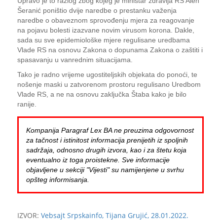
Upravo je to razlog zbog kojeg je ministar zdravlja RS Alen
Šeranić poništio dvije naredbe o prestanku važenja
naredbe o obaveznom sprovođenju mjera za reagovanje
na pojavu bolesti izazvane novim virusom korona. Dakle,
sada su sve epidemiološke mjere regulisane uredbama
Vlade RS na osnovu Zakona o dopunama Zakona o zaštiti i
spasavanju u vanrednim situacijama.
Tako je radno vrijeme ugostiteljskih objekata do ponoći, te
nošenje maski u zatvorenom prostoru regulisano Uredbom
Vlade RS, a ne na osnovu zaključka Štaba kako je bilo
ranije.
Kompanija Paragraf Lex BA ne preuzima odgovornost
za tačnost i istinitost informacija prenijetih iz spoljnih
sadržaja, odnosno drugih izvora, kao i za štetu koja
eventualno iz toga proistekne. Sve informacije
objavljene u sekciji "Vijesti" su namijenjene u svrhu
opšteg informisanja.
IZVOR:
Vebsajt Srpskainfo, Tijana Grujić, 28.01.2022.