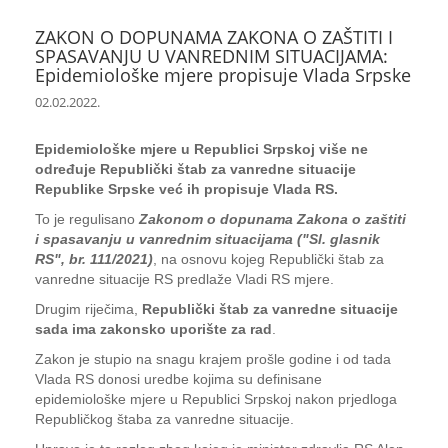
ZAKON O DOPUNAMA ZAKONA O ZAŠTITI I
SPASAVANJU U VANREDNIM SITUACIJAMA:
Epidemiološke mjere propisuje Vlada Srpske
02.02.2022.
Epidemiološke mjere u Republici Srpskoj više ne
određuje Republički štab za vanredne situacije
Republike Srpske već ih propisuje Vlada RS.
To je regulisano
Zakonom o dopunama Zakona o zaštiti
i spasavanju u vanrednim situacijama ("Sl. glasnik
RS", br. 111/2021)
, na osnovu kojeg Republički štab za
vanredne situacije RS predlaže Vladi RS mjere.
Drugim riječima,
Republički štab za vanredne situacije
sada ima zakonsko uporište za rad
.
Zakon je stupio na snagu krajem prošle godine i od tada
Vlada RS donosi uredbe kojima su definisane
epidemiološke mjere u Republici Srpskoj nakon prjedloga
Republičkog štaba za vanredne situacije.