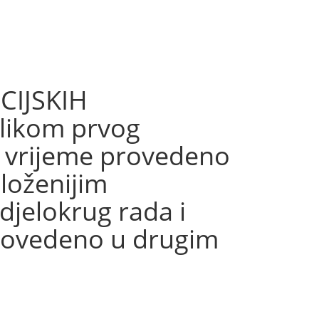
CIJSKIH
likom prvog
o vrijeme provedeno
loženijim
 djelokrug rada i
provedeno u drugim