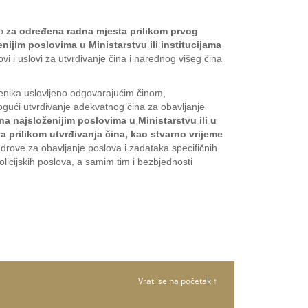
no
za određena radna mjesta prilikom prvog
ijim poslovima u Ministarstvu ili institucijama
ovi i uslovi za utvrđivanje čina i narednog višeg čina
benika uslovljeno odgovarajućim činom,
ogući utvrđivanje adekvatnog čina za obavljanje
na najsloženijim poslovima u Ministarstvu ili u
a prilikom utvrđivanja čina, kao stvarno vrijeme
drove za obavljanje poslova i zadataka specifičnih
policijskih poslova, a samim tim i bezbjednosti
Vrati se na početak ↑