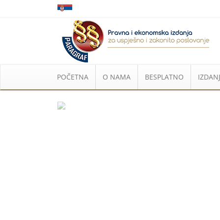
POČETNA
O NAMA
BESPLATNO
IZDANJ