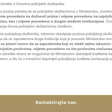
Uredbe o činovima policijskih službenika.
 postoji potreba da se policijskim službenicima u Ministarstvu, izuzet
eme provedeno na dužnosti prizna i vrijeme provedeno na najsložen
arstvo, kao i vrijeme provedeno u drugim srodnim institucijama
. Čin
anja činova policijskim službenicima Uredbom.
to policijskog službenika, odnosno obavljanje poslova policijskog služ
ga da se zaposlenima druge institucije koje je preuzelo Ministarstvo om
 se pravni osnov da se zaposlenima koji su stekli radno iskustvo 
olicijskim poslovima, vrijeme provedeno na tim poslovima uračunav
e odredbe stvara se mogućnost da Ministarstvo obezbijedi kvalitetne ka
šteno, a što će u konačnici doprinijeti poboljšanju kvaliteta izvršavanja 
Kontaktirajte nas: