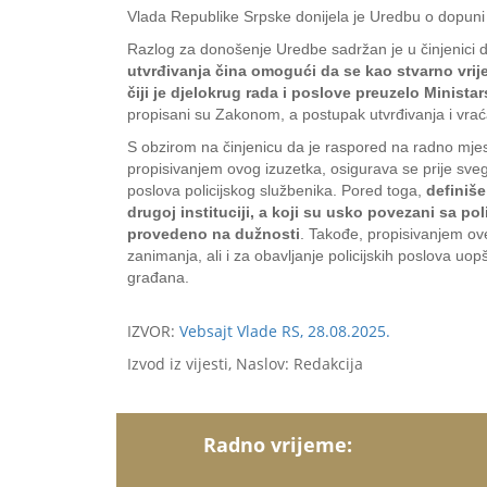
Vlada Republike Srpske donijela je Uredbu o dopuni 
Razlog za donošenje Uredbe sadržan je u činjenici da
utvrđivanja čina omogući da se kao stvarno vrij
čiji je djelokrug rada i poslove preuzelo Minist
propisani su Zakonom, a postupak utvrđivanja i vrać
S obzirom na činjenicu da je raspored na radno mjes
propisivanjem ovog izuzetka, osigurava se prije sve
poslova policijskog službenika. Pored toga,
definiše
drugoj instituciji, a koji su usko povezani sa p
provedeno na dužnosti
. Takođe, propisivanjem ov
zanimanja, ali i za obavljanje policijskih poslova uop
građana.
IZVOR:
Vebsajt Vlade RS, 28.08.2025.
Izvod iz vijesti, Naslov: Redakcija
Radno vrijeme: