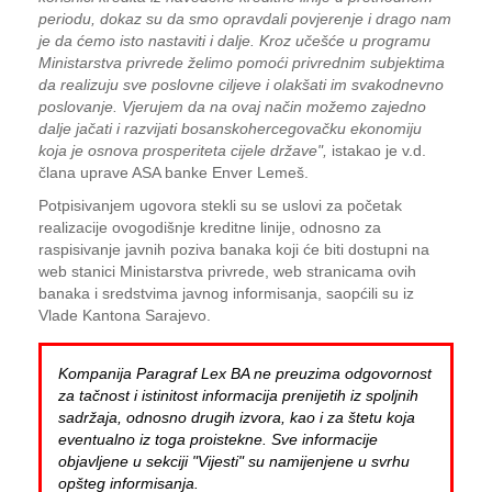
periodu, dokaz su da smo opravdali povjerenje i drago nam
je da ćemo isto nastaviti i dalje. Kroz učešće u programu
Ministarstva privrede želimo pomoći privrednim subjektima
da realizuju sve poslovne ciljeve i olakšati im svakodnevno
poslovanje. Vjerujem da na ovaj način možemo zajedno
dalje jačati i razvijati bosanskohercegovačku ekonomiju
koja je osnova prosperiteta cijele države",
istakao je v.d.
člana uprave ASA banke Enver Lemeš.
Potpisivanjem ugovora stekli su se uslovi za početak
realizacije ovogodišnje kreditne linije, odnosno za
raspisivanje javnih poziva banaka koji će biti dostupni na
web stanici Ministarstva privrede, web stranicama ovih
banaka i sredstvima javnog informisanja, saopćili su iz
Vlade Kantona Sarajevo.
Kompanija Paragraf Lex BA ne preuzima odgovornost
za tačnost i istinitost informacija prenijetih iz spoljnih
sadržaja, odnosno drugih izvora, kao i za štetu koja
eventualno iz toga proistekne. Sve informacije
objavljene u sekciji "Vijesti" su namijenjene u svrhu
opšteg informisanja.