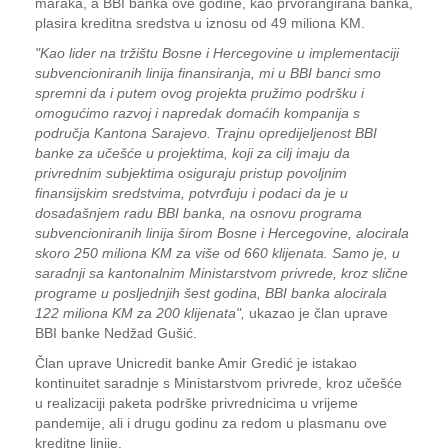
maraka, a BBI banka ove godine, kao prvorangirana banka,
plasira kreditna sredstva u iznosu od 49 miliona KM.
"Kao lider na tržištu Bosne i Hercegovine u implementaciji
subvencioniranih linija finansiranja, mi u BBI banci smo
spremni da i putem ovog projekta pružimo podršku i
omogućimo razvoj i napredak domaćih kompanija s
područja Kantona Sarajevo. Trajnu opredijeljenost BBI
banke za učešće u projektima, koji za cilj imaju da
privrednim subjektima osiguraju pristup povoljnim
finansijskim sredstvima, potvrđuju i podaci da je u
dosadašnjem radu BBI banka, na osnovu programa
subvencioniranih linija širom Bosne i Hercegovine, alocirala
skoro 250 miliona KM za više od 660 klijenata. Samo je, u
saradnji sa kantonalnim Ministarstvom privrede, kroz slične
programe u posljednjih šest godina, BBI banka alocirala
122 miliona KM za 200 klijenata",
ukazao je član uprave
BBI banke Nedžad Gušić.
Član uprave Unicredit banke Amir Gredić je istakao
kontinuitet saradnje s Ministarstvom privrede, kroz učešće
u realizaciji paketa podrške privrednicima u vrijeme
pandemije, ali i drugu godinu za redom u plasmanu ove
kreditne linije.