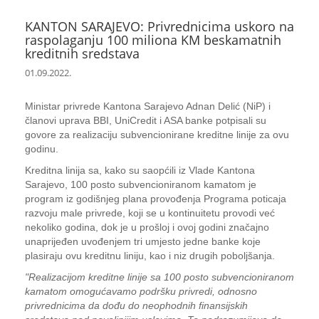
KANTON SARAJEVO: Privrednicima uskoro na
raspolaganju 100 miliona KM beskamatnih
kreditnih sredstava
01.09.2022.
Ministar privrede Kantona Sarajevo Adnan Delić (NiP) i
članovi uprava BBI, UniCredit i ASA banke potpisali su
govore za realizaciju subvencionirane kreditne linije za ovu
godinu.
Kreditna linija sa, kako su saopćili iz Vlade Kantona
Sarajevo, 100 posto subvencioniranom kamatom je
program iz godišnjeg plana provođenja Programa poticaja
razvoju male privrede, koji se u kontinuitetu provodi već
nekoliko godina, dok je u prošloj i ovoj godini značajno
unaprijeđen uvođenjem tri umjesto jedne banke koje
plasiraju ovu kreditnu liniju, kao i niz drugih poboljšanja.
"Realizacijom kreditne linije sa 100 posto subvencioniranom
kamatom omogućavamo podršku privredi, odnosno
privrednicima da dođu do neophodnih finansijskih