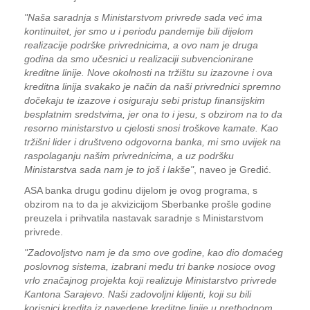
"Naša saradnja s Ministarstvom privrede sada već ima
kontinuitet, jer smo u i periodu pandemije bili dijelom
realizacije podrške privrednicima, a ovo nam je druga
godina da smo učesnici u realizaciji subvencionirane
kreditne linije. Nove okolnosti na tržištu su izazovne i ova
kreditna linija svakako je način da naši privrednici spremno
dočekaju te izazove i osiguraju sebi pristup finansijskim
besplatnim sredstvima, jer ona to i jesu, s obzirom na to da
resorno ministarstvo u cjelosti snosi troškove kamate. Kao
tržišni lider i društveno odgovorna banka, mi smo uvijek na
raspolaganju našim privrednicima, a uz podršku
Ministarstva sada nam je to još i lakše"
, naveo je Gredić.
ASA banka drugu godinu dijelom je ovog programa, s
obzirom na to da je akvizicijom Sberbanke prošle godine
preuzela i prihvatila nastavak saradnje s Ministarstvom
privrede.
"Zadovoljstvo nam je da smo ove godine, kao dio domaćeg
poslovnog sistema, izabrani među tri banke nosioce ovog
vrlo značajnog projekta koji realizuje Ministarstvo privrede
Kantona Sarajevo. Naši zadovoljni klijenti, koji su bili
korisnici kredita iz navedene kreditne linije u prethodnom