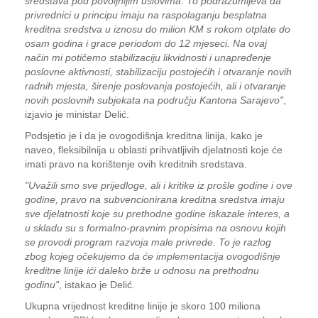
sredstava pod povoljnijim uslovima. To podrazumijeva da
privrednici u principu imaju na raspolaganju besplatna
kreditna sredstva u iznosu do milion KM s rokom otplate do
osam godina i grace periodom do 12 mjeseci. Na ovaj
način mi potičemo stabilizaciju likvidnosti i unapređenje
poslovne aktivnosti, stabilizaciju postojećih i otvaranje novih
radnih mjesta, širenje poslovanja postojećih, ali i otvaranje
novih poslovnih subjekata na području Kantona Sarajevo"
,
izjavio je ministar Delić.
Podsjetio je i da je ovogodišnja kreditna linija, kako je
naveo, fleksibilnija u oblasti prihvatljivih djelatnosti koje će
imati pravo na korištenje ovih kreditnih sredstava.
"Uvažili smo sve prijedloge, ali i kritike iz prošle godine i ove
godine, pravo na subvencionirana kreditna sredstva imaju
sve djelatnosti koje su prethodne godine iskazale interes, a
u skladu su s formalno-pravnim propisima na osnovu kojih
se provodi program razvoja male privrede. To je razlog
zbog kojeg očekujemo da će implementacija ovogodišnje
kreditne linije ići daleko brže u odnosu na prethodnu
godinu"
, istakao je Delić.
Ukupna vrijednost kreditne linije je skoro 100 miliona