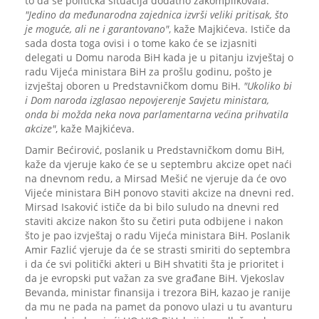
to da se politička situacija dodatno zakomplikovala.
"Jedino da međunarodna zajednica izvrši veliki pritisak, što
je moguće, ali ne i garantovano"
, kaže Majkićeva. Ističe da
sada dosta toga ovisi i o tome kako će se izjasniti
delegati u Domu naroda BiH kada je u pitanju izvještaj o
radu Vijeća ministara BiH za prošlu godinu, pošto je
izvještaj oboren u Predstavničkom domu BiH.
"Ukoliko bi
i Dom naroda izglasao nepovjerenje Savjetu ministara,
onda bi možda neka nova parlamentarna većina prihvatila
akcize"
, kaže Majkićeva.
Damir Bećirović, poslanik u Predstavničkom domu BiH,
kaže da vjeruje kako će se u septembru akcize opet naći
na dnevnom redu, a Mirsad Mešić ne vjeruje da će ovo
Vijeće ministara BiH ponovo staviti akcize na dnevni red.
Mirsad Isaković ističe da bi bilo suludo na dnevni red
staviti akcize nakon što su četiri puta odbijene i nakon
što je pao izvještaj o radu Vijeća ministara BiH. Poslanik
Amir Fazlić vjeruje da će se strasti smiriti do septembra
i da će svi politički akteri u BiH shvatiti šta je prioritet i
da je evropski put važan za sve građane BiH. Vjekoslav
Bevanda, ministar finansija i trezora BiH, kazao je ranije
da mu ne pada na pamet da ponovo ulazi u tu avanturu