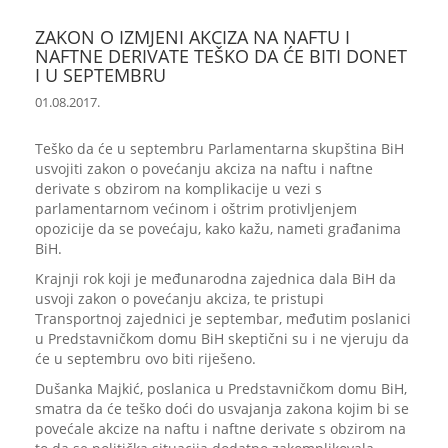
ZAKON O IZMJENI AKCIZA NA NAFTU I
NAFTNE DERIVATE TEŠKO DA ĆE BITI DONET
I U SEPTEMBRU
01.08.2017.
Teško da će u septembru Parlamentarna skupština BiH
usvojiti zakon o povećanju akciza na naftu i naftne
derivate s obzirom na komplikacije u vezi s
parlamentarnom većinom i oštrim protivljenjem
opozicije da se povećaju, kako kažu, nameti građanima
BiH.
Krajnji rok koji je međunarodna zajednica dala BiH da
usvoji zakon o povećanju akciza, te pristupi
Transportnoj zajednici je septembar, međutim poslanici
u Predstavničkom domu BiH skeptični su i ne vjeruju da
će u septembru ovo biti riješeno.
Dušanka Majkić, poslanica u Predstavničkom domu BiH,
smatra da će teško doći do usvajanja zakona kojim bi se
povećale akcize na naftu i naftne derivate s obzirom na