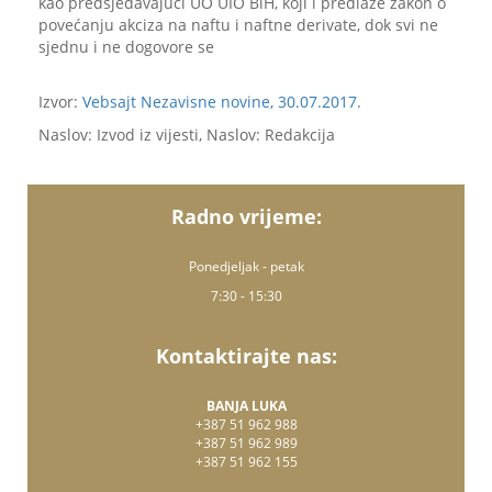
kao predsjedavajući UO UIO BiH, koji i predlaže zakon o
povećanju akciza na naftu i naftne derivate, dok svi ne
sjednu i ne dogovore se
Izvor:
Vebsajt Nezavisne novine, 30.07.2017.
Naslov: Izvod iz vijesti, Naslov: Redakcija
Radno vrijeme:
Ponedjeljak - petak
7:30 - 15:30
Kontaktirajte nas:
BANJA LUKA
+387 51 962 988
+387 51 962 989
+387 51 962 155