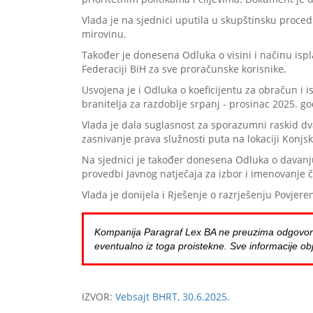
Vlada je na sjednici uputila u skupštinsku proc
mirovinu.
Također je donesena Odluka o visini i načinu isp
Federaciji BiH za sve proračunske korisnike.
Usvojena je i Odluka o koeficijentu za obračun i
branitelja za razdoblje srpanj - prosinac 2025. go
Vlada je dala suglasnost za sporazumni raskid d
zasnivanje prava služnosti puta na lokaciji Konjs
Na sjednici je također donesena Odluka o davanju
provedbi Javnog natječaja za izbor i imenovanje č
Vlada je donijela i Rješenje o razrješenju Povje
Kompanija Paragraf Lex BA ne preuzima odgovornost 
eventualno iz toga proistekne. Sve informacije obj
IZVOR:
Vebsajt BHRT, 30.6.2025.