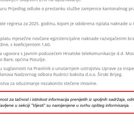
eduru Prijedlog odluke o prestanku službe zamjenice kantonalnog p
late regresa za 2025. godinu, kojom je odobrena isplata naknade u 
 isplatu mjesečne novčane egzistencijalne naknade razvojačenim br
dine, s koeficijentom 1,60.
va ugovora s Javnim poduzećem Hrvatske telekomunikacije d.d. Most
ko Bare, općina Posušje.
 suglasnosti na Pravilnik o unutarnjem ustrojstvu Uprave za inspek
lanova Nadzornog odbora Rudnici boksita d.o.o. Široki Brijeg.
renstva za oduzimanje nezakonito stečene imovine.
za tačnost i istinitost informacija prenijetih iz spoljnih sadržaja, odn
avljene u sekciji "Vijesti" su namijenjene u svrhu opšteg informisanja.