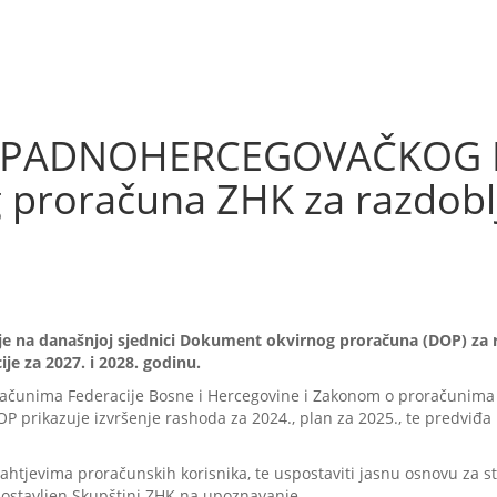
ZAPADNOHERCEGOVAČKOG 
proračuna ZHK za razdoblj
 na današnjoj sjednici Dokument okvirnog proračuna (DOP) za raz
je za 2027. i 2028. godinu.
ačunima Federacije Bosne i Hercegovine i Zakonom o proračunima
 prikazuje izvršenje rashoda za 2024., plan za 2025., te predviđa p
ahtjevima proračunskih korisnika, te uspostaviti jasnu osnovu za st
 dostavljen Skupštini ZHK na upoznavanje.