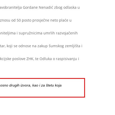
ravobranitelja Gordane Nenadić zbog odlaska u
iznosu od 50 posto prosječne neto plaće u
aniteljima i supružnicima umrlih razvojačenih
ar, koji se odnose na zakup šumskog zemljišta i
cijske poslove ZHK, te Odluka o raspisivanju i
osno drugih izvora, kao i za štetu koja