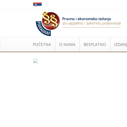
POČETNA
O NAMA
BESPLATNO
IZDANJ