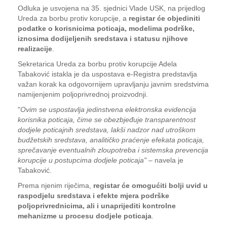
Odluka je usvojena na 35. sjednici Vlade USK, na prijedlog
Ureda za borbu protiv korupcije, a
registar će objediniti
podatke o korisnicima poticaja, modelima podrške,
iznosima dodijeljenih sredstava i statusu njihove
realizacije
.
Sekretarica Ureda za borbu protiv korupcije Adela
Tabaković istakla je da uspostava e-Registra predstavlja
važan korak ka odgovornijem upravljanju javnim sredstvima
namijenjenim poljoprivrednoj proizvodnji.
"
Ovim se uspostavlja jedinstvena elektronska evidencija
korisnika poticaja, čime se obezbjeđuje transparentnost
dodjele poticajnih sredstava, lakši nadzor nad utroškom
budžetskih sredstava, analitičko praćenje efekata poticaja,
sprečavanje eventualnih zloupotreba i sistemska prevencija
korupcije u postupcima dodjele poticaja"
– navela je
Tabaković.
Prema njenim riječima,
registar će omogućiti bolji uvid u
raspodjelu sredstava i efekte mjera podrške
poljoprivrednicima, ali i unaprijediti kontrolne
mehanizme u procesu dodjele poticaja
.