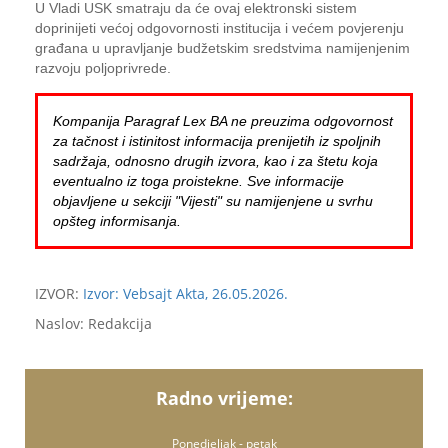
U Vladi USK smatraju da će ovaj elektronski sistem
doprinijeti većoj odgovornosti institucija i većem povjerenju
građana u upravljanje budžetskim sredstvima namijenjenim
razvoju poljoprivrede.
Kompanija Paragraf Lex BA ne preuzima odgovornost
za tačnost i istinitost informacija prenijetih iz spoljnih
sadržaja, odnosno drugih izvora, kao i za štetu koja
eventualno iz toga proistekne. Sve informacije
objavljene u sekciji "Vijesti" su namijenjene u svrhu
opšteg informisanja.
IZVOR:
Izvor: Vebsajt Akta, 26.05.2026.
Naslov: Redakcija
Radno vrijeme:
Ponedjeljak - petak