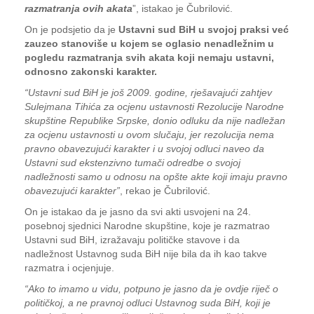
razmatranja ovih akata
”, istakao je Čubrilović.
On je podsjetio da je
Ustavni sud BiH u svojoj praksi već
zauzeo stanoviše u kojem se oglasio nenadležnim u
pogledu razmatranja svih akata koji nemaju ustavni,
odnosno zakonski karakter.
“Ustavni sud BiH je još 2009. godine, rješavajući zahtjev
Sulejmana Tihića za ocjenu ustavnosti Rezolucije Narodne
skupštine Republike Srpske, donio odluku da nije nadležan
za ocjenu ustavnosti u ovom slučaju, jer rezolucija nema
pravno obavezujući karakter i u svojoj odluci naveo da
Ustavni sud ekstenzivno tumači odredbe o svojoj
nadležnosti samo u odnosu na opšte akte koji imaju pravno
obavezujući karakter”
, rekao je Čubrilović.
On je istakao da je jasno da svi akti usvojeni na 24.
posebnoj sjednici Narodne skupštine, koje je razmatrao
Ustavni sud BiH, izražavaju političke stavove i da
nadležnost Ustavnog suda BiH nije bila da ih kao takve
razmatra i ocjenjuje.
“Ako to imamo u vidu, potpuno je jasno da je ovdje riječ o
političkoj, a ne pravnoj odluci Ustavnog suda BiH, koji je