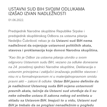
USTAVNI SUD BIH SVOJIM ODLUKAMA
IZAŠAO IZVAN NADLEŽNOSTI
01.06.2022.
Predsjednik Narodne skupštine Republike Srpske i
predsjednik skupštinskog Odbora za ustavna pitanja
Nedeljko Čubrilović rekao je da
Ustavni sud BiH nema
nadležnost da ocjenjuje ustavnost političkih akata,
stavova i proklamacija koje donosi Narodna skupština.
“Kao što je Odbor za ustavna pitanja utvrdio u svom
odgovoru Ustavnom sudu BiH, vezano za odluke donesene
na 24. posebnoj sjednici Narodne skupštine, Deklaracija o
ustavnim principima i zaključci izražavaju političke stavove i
nisu ni u formalnopravnom ni u materijalnopravnom smislu
pravni akti – zakoni ili odluke.
Ustav BiH jasno definiše da
je nadležnost Ustavnog suda BiH ocjena ustavnosti
pravnih akata, tačnije da Ustavni sud utvrđuje da li su
neke odredbe ustava ili zakona nekog od entiteta u
skladu sa Ustavom BiH. Imajući to u vidu, Ustavni sud
BiH je trebalo da se proglasi nenadležnim u pogledu