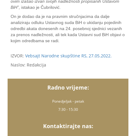
ovim izašao izvan svojih nadležnosti propisanih Ustavom
BiH”,
istakao je Čubrilović.
On je dodao da je na pravnim stručnjacima da dalje
analiziraju odluku Ustavnog suda BiH o ukidanju pojedinih
odredbi akata donesenih na 24. posebnoj sjednici vezanih
za prenos nadležnosti, ali tek kada Ustavni sud BiH objavi o
kojim odredbama se radi.
IZVOR:
Vebsajt Narodne skupštine RS, 27.05.2022.
Naslov: Redakcija
Radno vrijeme:
Ponedjeljak - petak
7:30 - 15:30
Kontaktirajte nas: