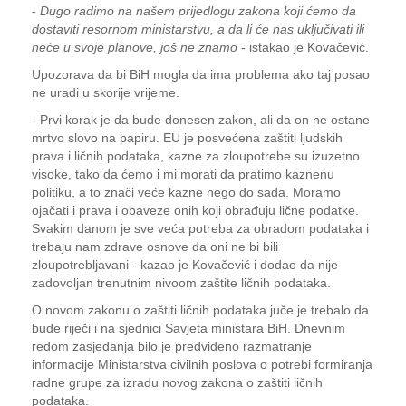
-
Dugo radimo na našem prijedlogu zakona koji ćemo da
dostaviti resornom ministarstvu, a da li će nas uključivati ili
neće u svoje planove, još ne znamo
- istakao je Kovačević.
Upozorava da bi BiH mogla da ima problema ako taj posao
ne uradi u skorije vrijeme.
- Prvi korak je da bude donesen zakon, ali da on ne ostane
mrtvo slovo na papiru. EU je posvećena zaštiti ljudskih
prava i ličnih podataka, kazne za zloupotrebe su izuzetno
visoke, tako da ćemo i mi morati da pratimo kaznenu
politiku, a to znači veće kazne nego do sada. Moramo
ojačati i prava i obaveze onih koji obrađuju lične podatke.
Svakim danom je sve veća potreba za obradom podataka i
trebaju nam zdrave osnove da oni ne bi bili
zloupotrebljavani - kazao je Kovačević i dodao da nije
zadovoljan trenutnim nivoom zaštite ličnih podataka.
O novom zakonu o zaštiti ličnih podataka juče je trebalo da
bude riječi i na sjednici Savjeta ministara BiH. Dnevnim
redom zasjedanja bilo je predviđeno razmatranje
informacije Ministarstva civilnih poslova o potrebi formiranja
radne grupe za izradu novog zakona o zaštiti ličnih
podataka.