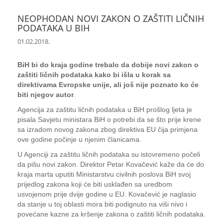
NEOPHODAN NOVI ZAKON O ZAŠTITI LIČNIH
PODATAKA U BIH
01.02.2018.
BiH bi do kraja godine trebalo da dobije novi zakon o
zaštiti ličnih podataka kako bi išla u korak sa
direktivama Evropske unije, ali još nije poznato ko će
biti njegov autor
.
Agencija za zaštitu ličnih podataka u BiH prošlog ljeta je
pisala Savjetu ministara BiH o potrebi da se što prije krene
sa izradom novog zakona zbog direktiva EU čija primjena
ove godine počinje u njenim članicama.
U Agenciji za zaštitu ličnih podataka su istovremeno počeli
da pišu novi zakon. Direktor Petar Kovačević kaže da će do
kraja marta uputiti Ministarstvu civilnih poslova BiH svoj
prijedlog zakona koji će biti usklađen sa uredbom
usvojenom prije dvije godine u EU. Kovačević je naglasio
da stanje u toj oblasti mora biti podignuto na viši nivo i
povećane kazne za kršenje zakona o zaštiti ličnih podataka.