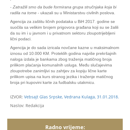
-
Zatražili smo da bude formirana grupa stručnjaka koja bi
radila na tome
- ukazali su u Ministarstvu civilnih poslova.
Agencija za zaštitu ličnih podataka u BiH 2017. godine se
suočila sa velikim brojem prigovora građana koji su se žalili
da su im i u javnom i u privatnom sektoru zloupotrijebljeni
lični podaci.
Agencija je do sada izricala novčane kazne u maksimalnom
iznosu od 10.000 KM. Proteklih godina najviše prekršajnih
naloga izdala je bankama zbog traženja matičnog broja
prilikom plaćanja komunalnih usluga. Među slučajevima
zloupotrebe zanimljivi su zahtjev za kopiju lične karte
prilikom upisa na kurs stranog jezika i traženje matičnog
broja pri kupovini karte za fudbalsku utakmicu.
IZVOR:
Vebsajt Glas Srpske, Vedrana Kulaga, 31.01.2018.
Naslov: Redakcija
Radno vrijeme: