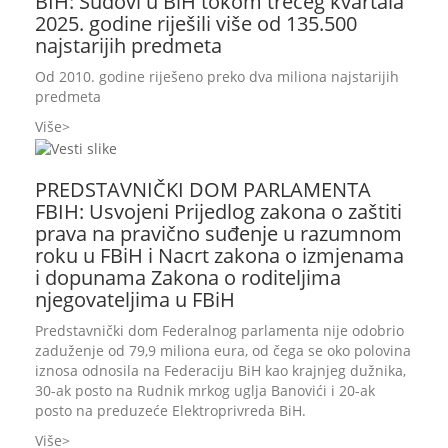
BIH: Sudovi u BiH tokom trećeg kvartala
2025. godine riješili više od 135.500
najstarijih predmeta
Od 2010. godine riješeno preko dva miliona najstarijih
predmeta
Više
PREDSTAVNIČKI DOM PARLAMENTA
FBIH: Usvojeni Prijedlog zakona o zaštiti
prava na pravično suđenje u razumnom
roku u FBiH i Nacrt zakona o izmjenama
i dopunama Zakona o roditeljima
njegovateljima u FBiH
Predstavnički dom Federalnog parlamenta nije odobrio
zaduženje od 79,9 miliona eura, od čega se oko polovina
iznosa odnosila na Federaciju BiH kao krajnjeg dužnika,
30-ak posto na Rudnik mrkog uglja Banovići i 20-ak
posto na preduzeće Elektroprivreda BiH.
Više