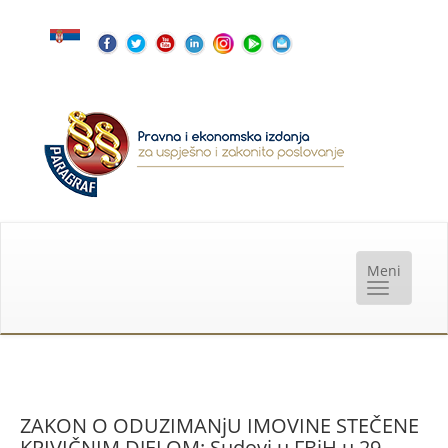
ZAKON O ODUZIMANjU IMOVINE STEČENE
KRIVIČNIM DJELOM: Sudovi u FBiH u 29