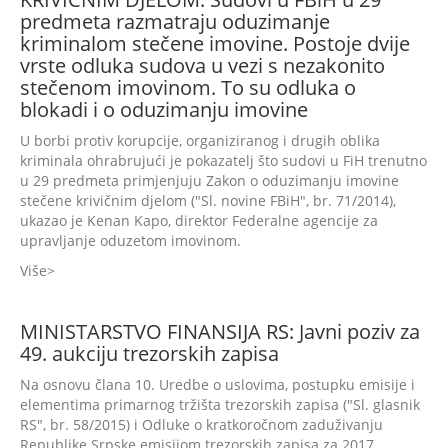
predmeta razmatraju oduzimanje
kriminalom stečene imovine. Postoje dvije
vrste odluka sudova u vezi s nezakonito
stečenom imovinom. To su odluka o
blokadi i o oduzimanju imovine
U borbi protiv korupcije, organiziranog i drugih oblika
kriminala ohrabrujući je pokazatelj što sudovi u FiH trenutno
u 29 predmeta primjenjuju Zakon o oduzimanju imovine
stečene krivičnim djelom ("Sl. novine FBiH", br. 71/2014),
ukazao je Kenan Kapo, direktor Federalne agencije za
upravljanje oduzetom imovinom.
Više
MINISTARSTVO FINANSIJA RS: Javni poziv za
49. aukciju trezorskih zapisa
Na osnovu člana 10. Uredbe o uslovima, postupku emisije i
elementima primarnog tržišta trezorskih zapisa ("Sl. glasnik
RS", br. 58/2015) i Odluke o kratkoročnom zaduživanju
Republike Srpske emisijom trezorskih zapisa za 2017.