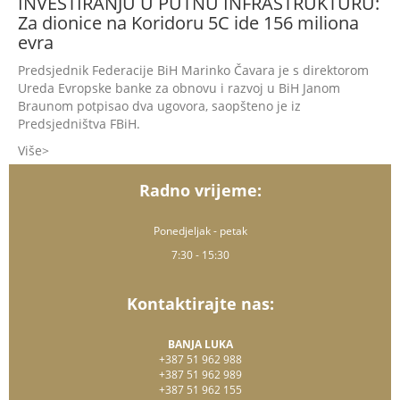
INVESTIRANJU U PUTNU INFRASTRUKTURU:
Za dionice na Koridoru 5C ide 156 miliona
evra
Predsjednik Federacije BiH Marinko Čavara je s direktorom
Ureda Evropske banke za obnovu i razvoj u BiH Janom
Braunom potpisao dva ugovora, saopšteno je iz
Predsjedništva FBiH.
Više
Radno vrijeme:
Ponedjeljak - petak
7:30 - 15:30
Kontaktirajte nas:
BANJA LUKA
+387 51 962 988
+387 51 962 989
+387 51 962 155