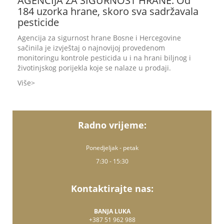
AGENCIJA ZA SIGURNOST HRANE: Od
184 uzorka hrane, skoro sva sadržavala
pesticide
Agencija za sigurnost hrane Bosne i Hercegovine
sačinila je izvještaj o najnovijoj provedenom
monitoringu kontrole pesticida u i na hrani biljnog i
životinjskog porijekla koje se nalaze u prodaji.
Više
Radno vrijeme:
Ponedjeljak - petak
7:30 - 15:30
Kontaktirajte nas:
BANJA LUKA
+387 51 962 988