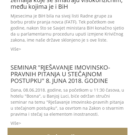
među kojima je i BiH
Mjesecima je BiH bila na sivoj listi Radne grupe za
borbu protiv pranja novca (FATF). Tek početkom ove
godine, nakon što se Savjet ministara BiH konačno sjetio
da u parlamentarnu proceduru uputi izmjene Krivičnog
zakona, ime naše države sklonjeno je s ove liste.
Više
SEMINAR "RJEŠAVANJE IMOVINSKO-
PRAVNIH PITANJA U STEČAJNOM
POSTUPKU" 8. JUNA 2018. GODINE
Dana, 08.06.2018. godine, sa početkom u 11:30 časova, u
hotelu "Bosna", u Banjoj Luci, biće održan stručni
seminar na temu "Rješavanje imovinsko-pravnih pitanja
u stečajnom postupku", sa osvrtom na Zakon o stvarnim
pravima i stečaj sa elementom inostranosti.
Više