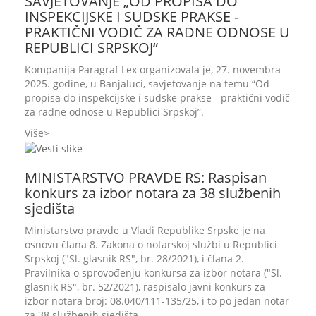
SAVJETOVANJE „OD PROPISA DO
INSPEKCIJSKE I SUDSKE PRAKSE -
PRAKTIČNI VODIČ ZA RADNE ODNOSE U
REPUBLICI SRPSKOJ“
Kompanija Paragraf Lex organizovala je, 27. novembra
2025. godine, u Banjaluci, savjetovanje na temu “Od
propisa do inspekcijske i sudske prakse - praktični vodič
za radne odnose u Republici Srpskoj”.
Više
MINISTARSTVO PRAVDE RS: Raspisan
konkurs za izbor notara za 38 službenih
sjedišta
Ministarstvo pravde u Vladi Republike Srpske je na
osnovu člana 8. Zakona o notarskoj službi u Republici
Srpskoj ("Sl. glasnik RS", br. 28/2021), i člana 2.
Pravilnika o sprovođenju konkursa za izbor notara ("Sl.
glasnik RS", br. 52/2021), raspisalo javni konkurs za
izbor notara broj: 08.040/111-135/25, i to po jedan notar
za 38 službenih sjedišta.