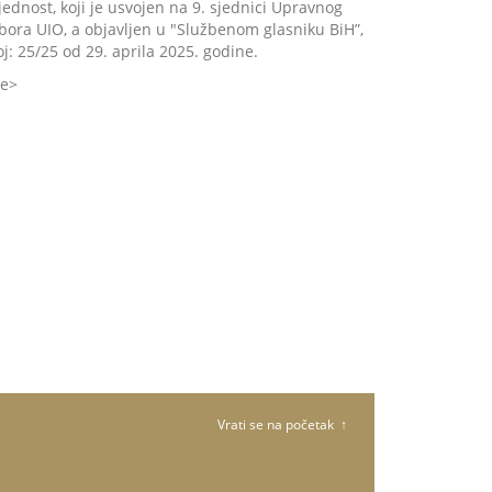
ijednost, koji je usvojen na 9. sjednici Upravnog
bora UIO, a objavljen u "Službenom glasniku BiH”,
oj: 25/25 od 29. aprila 2025. godine.
še
Vrati se na početak ↑