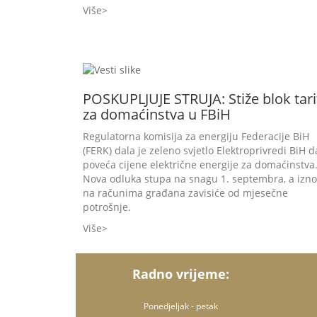
Više
POSKUPLJUJE STRUJA: Stiže blok tari
za domaćinstva u FBiH
Regulatorna komisija za energiju Federacije BiH
(FERK) dala je zeleno svjetlo Elektroprivredi BiH d
poveća cijene električne energije za domaćinstva
Nova odluka stupa na snagu 1. septembra, a izno
na računima građana zavisiće od mjesečne
potrošnje.
Više
Radno vrijeme:
Ponedjeljak - petak