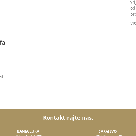
vr
od
br
Vi
fa
a
.
si
Kontaktirajte nas:
BANJA LUKA
SARAJEVO