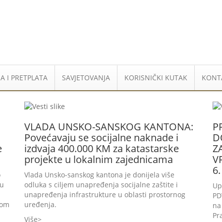
A I PRETPLATA
SAVJETOVANJA
KORISNIČKI KUTAK
KONT
VLADA UNSKO-SANSKOG KANTONA:
P
Povećavaju se socijalne naknade i
D
e
izdvaja 400.000 KM za katastarske
Z
projekte u lokalnim zajednicama
V
6.
o
Vlada Unsko-sanskog kantona je donijela više
 u
odluka s ciljem unapređenja socijalne zaštite i
Up
unapređenja infrastrukture u oblasti prostornog
PD
vom
uređenja.
na
Pr
Više