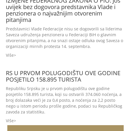
IZMJENE FEDERALNOG ZAKONA O PIO: Još
uvijek bez dogovora predstavnika Vlade i
penzionera o najvažnijim otvorenim
pitanjima
Predstavnici Vlade Federacije nisu se dogovorili sa liderima
Saveza udruženja penzionera u Federaciji BiH o glavnim
otvorenim pitanjima, a na snazi ostaje odluka ovog Saveza o
organizaciji mirnih protesta 14. septembra.
Više
RS U PRVOM POLUGODIŠTU OVE GODINE
POSJETILO 158.895 TURISTA
Republiku Srpsku je u prvom polugodištu ove godine
posjetilo 158.895 turista, koji su ostvarili 374.060 noćenja, a
broj dolazaka veći je za 0,4 posto, a noćenja za 2,2 posto
nego u istom periodu prošle godine, podaci su Republičkog
zavoda za statistiku.
Više