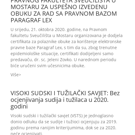
PRAVNOG FAKULTETA SVEUČILIŠTA U
MOSTARU ZA USPEŠNO IZVEDENU
OBUKU ZA RAD SA PRAVNOM BAZOM
PARAGRAF LEX
U srijedu, 21. oktobra 2020. godine, na Pravnom
fakultetu Sveučilišta u Mostaru organizovana je dodjela
certifikata za polaznike obuke za korištenje elektronske
pravne baze Paragraf Lex, s tim da su, zbog trenutne
epidemiološke situacije, certifikati dodijeljeni samo
predavaču, dr. sc. Jeleni Zovko. U narednom periodu
biće uručeni svim učesnicima obuke.
Više
VISOKI SUDSKI I TUŽILAČKI SAVJET: Bez
ocjenjivanja sudija i tužilaca u 2020.
godini
Visoki sudski i tužilački savjet (VSTS) je jednoglasno
donio odluku da se sudije i tužioci ocjenjuju za 2019.
godinu prema ranijim kriterijumima, dok se za 2020.
neće ocjenjivati.