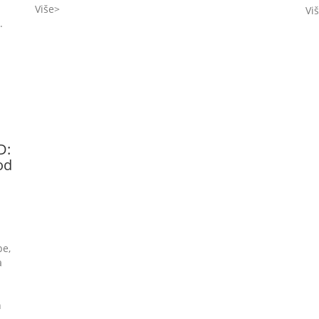
Više
Vi
.
D:
od
be,
a
h