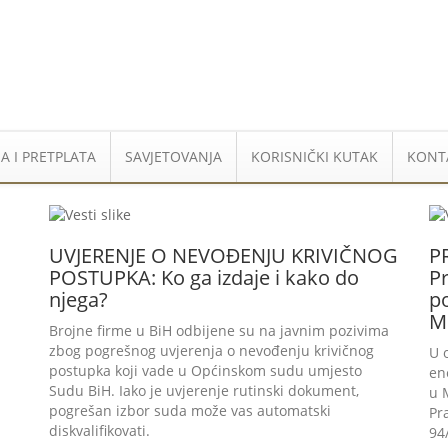
A I PRETPLATA
SAVJETOVANJA
KORISNIČKI KUTAK
KONT
UVJERENJE O NEVOĐENJU KRIVIČNOG
P
POSTUPKA: Ko ga izdaje i kako do
Pr
njega?
po
M
Brojne firme u BiH odbijene su na javnim pozivima
zbog pogrešnog uvjerenja o nevođenju krivičnog
U 
postupka koji vade u Općinskom sudu umjesto
en
Sudu BiH. Iako je uvjerenje rutinski dokument,
u 
pogrešan izbor suda može vas automatski
Pr
diskvalifikovati.
94