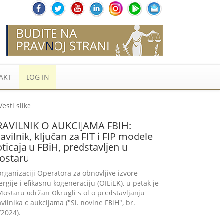
AKT
LOG IN
RAVILNIK O AUKCIJAMA FBIH:
avilnik, ključan za FIT i FIP modele
ticaja u FBiH, predstavljen u
ostaru
organizaciji Operatora za obnovljive izvore
ergije i efikasnu kogeneraciju (OIEiEK), u petak je
Mostaru održan Okrugli stol o predstavljanju
avilnika o aukcijama ("Sl. novine FBiH", br.
/2024).