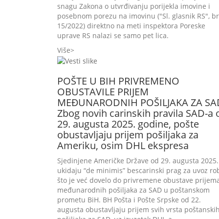
snagu Zakona o utvrđivanju porijekla imovine i
posebnom porezu na imovinu ("Sl. glasnik RS", br
15/2022) direktno na meti inspektora Poreske
uprave RS nalazi se samo pet lica.
Više
POŠTE U BIH PRIVREMENO
OBUSTAVILE PRIJEM
MEĐUNARODNIH POŠILJAKA ZA SA
Zbog novih carinskih pravila SAD-a 
29. augusta 2025. godine, pošte
obustavljaju prijem pošiljaka za
Ameriku, osim DHL ekspresa
Sjedinjene Američke Države od 29. augusta 2025.
ukidaju “de minimis” bescarinski prag za uvoz ro
što je već dovelo do privremene obustave prijem
međunarodnih pošiljaka za SAD u poštanskom
prometu BiH. BH Pošta i Pošte Srpske od 22.
augusta obustavljaju prijem svih vrsta poštanski