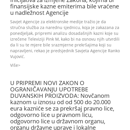
finansijske kazne emiterima bile vraćene
u nadležnost Agencije
Savjet Agencije za elektronske medije tražio je da
stručna služba za narednu sjednicu, koja je zakazana za
ponedjeljak, pripremi analizu dosadašnjih kazni koje su
izrečene Televiziji Pink M, kako bi na osnovu njih utvrdili
da li su te mjere bile srazmjerne prekršajima koji su
napravljeni, rekao je predsjednik Savjeta Agencije Ranko
Vujović.
Više
U PRIPREMI NOVI ZAKON O
OGRANIČAVANJU UPOTREBE
DUVANSKIH PROIZVODA: Novčanom
kaznom u iznosu od od 500 do 20.000
eura kazniće se za prekršaj pravno lice,
odgovorno lice u pravnom licu,
odgovorno lice u državnom organu,
organu državne uprave i lokalne