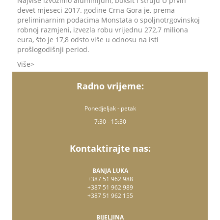
Najviše izvozimo aluminijum, boksit i struju U prvih
devet mjeseci 2017. godine Crna Gora je, prema
preliminarnim podacima Monstata o spoljnotrgovinskoj
robnoj razmjeni, izvezla robu vrijednu 272,7 miliona
eura, što je 17,8 odsto više u odnosu na isti
prošlogodišnji period.
Više
Radno vrijeme:
Ponedjeljak - petak
7:30 - 15:30
Kontaktirajte nas:
BANJA LUKA
+387 51 962 988
+387 51 962 989
+387 51 962 155
BIJELJINA