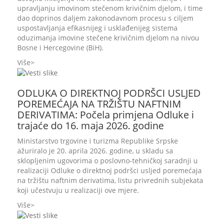
upravljanju imovinom stečenom krivičnim djelom, i time
dao doprinos daljem zakonodavnom procesu s ciljem
uspostavljanja efikasnijeg i usklađenijeg sistema
oduzimanja imovine stečene krivičnim djelom na nivou
Bosne i Hercegovine (BiH).
Više
ODLUKA O DIREKTNOJ PODRŠCI USLJED
POREMEĆAJA NA TRŽIŠTU NAFTNIM
DERIVATIMA: Počela primjena Odluke i
trajaće do 16. maja 2026. godine
Ministarstvo trgovine i turizma Republike Srpske
ažuriralo je 20. aprila 2026. godine, u skladu sa
sklopljenim ugovorima o poslovno-tehničkoj saradnji u
realizaciji Odluke o direktnoj podršci usljed poremećaja
na tržištu naftnim derivatima, listu privrednih subjekata
koji učestvuju u realizaciji ove mjere.
Više