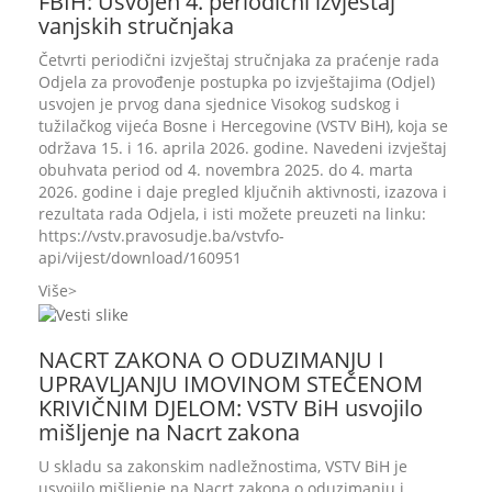
FBIH: Usvojen 4. periodični izvještaj
vanjskih stručnjaka
Četvrti periodični izvještaj stručnjaka za praćenje rada
Odjela za provođenje postupka po izvještajima (Odjel)
usvojen je prvog dana sjednice Visokog sudskog i
tužilačkog vijeća Bosne i Hercegovine (VSTV BiH), koja se
održava 15. i 16. aprila 2026. godine. Navedeni izvještaj
obuhvata period od 4. novembra 2025. do 4. marta
2026. godine i daje pregled ključnih aktivnosti, izazova i
rezultata rada Odjela, i isti možete preuzeti na linku:
https://vstv.pravosudje.ba/vstvfo-
api/vijest/download/160951
Više
NACRT ZAKONA O ODUZIMANJU I
UPRAVLJANJU IMOVINOM STEČENOM
KRIVIČNIM DJELOM: VSTV BiH usvojilo
mišljenje na Nacrt zakona
U skladu sa zakonskim nadležnostima, VSTV BiH je
usvojilo mišljenje na Nacrt zakona o oduzimanju i