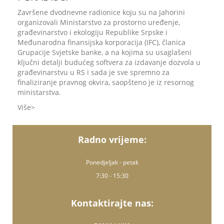
Završene dvodnevne radionice koju su na Jahorini
organizovali Ministarstvo za prostorno uređenje,
građevinarstvo i ekologiju Republike Srpske i
Međunarodna finansijska korporacija (IFC), članica
Grupacije Svjetske banke, a na kojima su usaglašeni
ključni detalji budućeg softvera za izdavanje dozvola u
građevinarstvu u RS i sada je sve spremno za
finaliziranje pravnog okvira, saopšteno je iz resornog
ministarstva.
Više
Radno vrijeme:
Ponedjeljak - petak
7:30 - 15:30
Kontaktirajte nas: