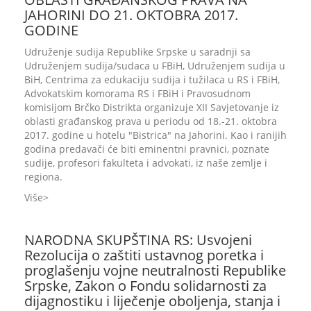
JAHORINI DO 21. OKTOBRA 2017.
GODINE
Udruženje sudija Republike Srpske u saradnji sa
Udruženjem sudija/sudaca u FBiH, Udruženjem sudija u
BiH, Centrima za edukaciju sudija i tužilaca u RS i FBiH,
Advokatskim komorama RS i FBiH i Pravosudnom
komisijom Brčko Distrikta organizuje XII Savjetovanje iz
oblasti građanskog prava u periodu od 18.-21. oktobra
2017. godine u hotelu "Bistrica" na Jahorini. Kao i ranijih
godina predavači će biti eminentni pravnici, poznate
sudije, profesori fakulteta i advokati, iz naše zemlje i
regiona.
Više
NARODNA SKUPŠTINA RS: Usvojeni
Rezolucija o zaštiti ustavnog poretka i
proglašenju vojne neutralnosti Republike
Srpske, Zakon o Fondu solidarnosti za
dijagnostiku i liječenje oboljenja, stanja i