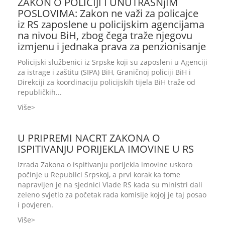
ZAKON O POLICIJI I UNUTRAŠNjIM
POSLOVIMA: Zakon ne važi za policajce
iz RS zaposlene u policijskim agencijama
na nivou BiH, zbog čega traže njegovu
izmjenu i jednaka prava za penzionisanje
Policijski službenici iz Srpske koji su zaposleni u Agenciji
za istrage i zaštitu (SIPA) BiH, Graničnoj policiji BiH i
Direkciji za koordinaciju policijskih tijela BiH traže od
republičkih...
Više
U PRIPREMI NACRT ZAKONA O
ISPITIVANJU PORIJEKLA IMOVINE U RS
Izrada Zakona o ispitivanju porijekla imovine uskoro
počinje u Republici Srpskoj, a prvi korak ka tome
napravljen je na sjednici Vlade RS kada su ministri dali
zeleno svjetlo za početak rada komisije kojoj je taj posao
i povjeren.
Više