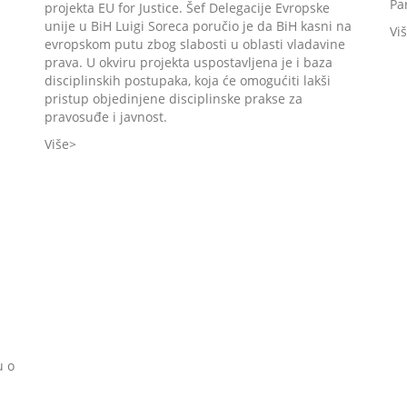
Pa
projekta EU for Justice. Šef Delegacije Evropske
unije u BiH Luigi Soreca poručio je da BiH kasni na
Vi
evropskom putu zbog slabosti u oblasti vladavine
prava. U okviru projekta uspostavljena je i baza
disciplinskih postupaka, koja će omogućiti lakši
pristup objedinjene disciplinske prakse za
pravosuđe i javnost.
Više
u o