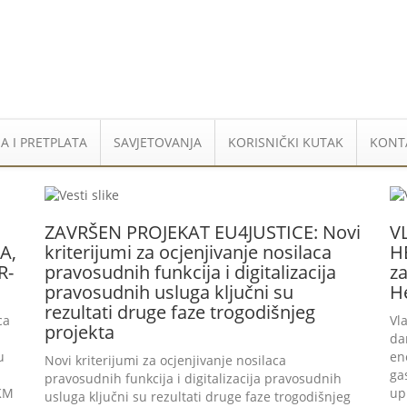
A I PRETPLATA
SAVJETOVANJA
KORISNIČKI KUTAK
KONT
ZAVRŠEN PROJEKAT EU4JUSTICE: Novi
V
A,
kriterijumi za ocjenjivanje nosilaca
H
R-
pravosudnih funkcija i digitalizacija
za
pravosudnih usluga ključni su
H
rezultati druge faze trogodišnjeg
ca
Vl
projekta
da
u
en
Novi kriterijumi za ocjenjivanje nosilaca
ga
pravosudnih funkcija i digitalizacija pravosudnih
 KM
up
usluga ključni su rezultati druge faze trogodišnjeg