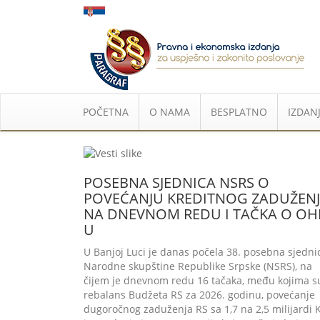
POČETNA
O NAMA
BESPLATNO
IZDANJ
POSEBNA SJEDNICA NSRS O
POVEĆANJU KREDITNOG ZADUŽENJ
NA DNEVNOM REDU I TAČKA O OH
U
U Banjoj Luci je danas počela 38. posebna sjedni
Narodne skupštine Republike Srpske (NSRS), na
čijem je dnevnom redu 16 tačaka, među kojima s
rebalans Budžeta RS za 2026. godinu, povećanje
dugoročnog zaduženja RS sa 1,7 na 2,5 milijardi