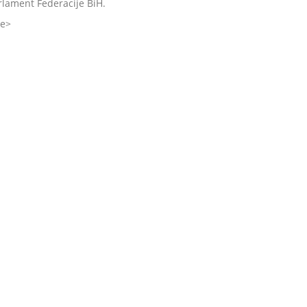
rlament Federacije BiH.
še