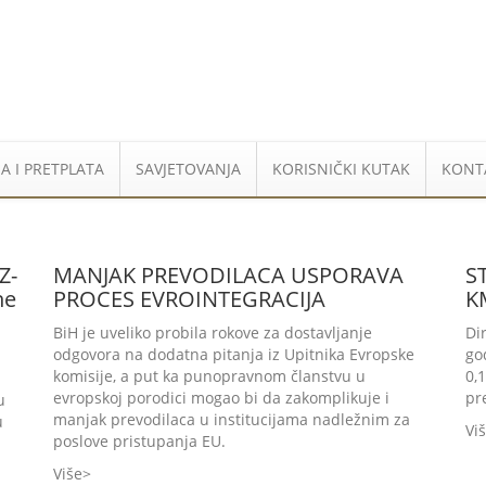
A I PRETPLATA
SAVJETOVANJA
KORISNIČKI KUTAK
KONT
Z-
MANJAK PREVODILACA USPORAVA
S
ne
PROCES EVROINTEGRACIJA
K
BiH je uveliko probila rokove za dostavljanje
Di
odgovora na dodatna pitanja iz Upitnika Evropske
go
komisije, a put ka punopravnom članstvu u
0,
evropskoj porodici mogao bi da zakomplikuje i
pr
u
manjak prevodilaca u institucijama nadležnim za
u
Vi
poslove pristupanja EU.
Više