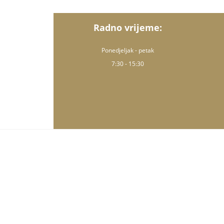
Radno vrijeme:
Ponedjeljak - petak
7:30 - 15:30