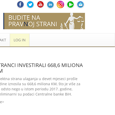
AKT
LOG IN
TRANCI INVESTIRALI 668,6 MILIONA
M
rektna strana ulaganja u devet mjeseci prošle
dine iznosila su 668,6 miliona KM, što je više za
1 odsto nego u istom periodu 2017. godine,
eliminarni su podaci Centralne banke BiH.
še