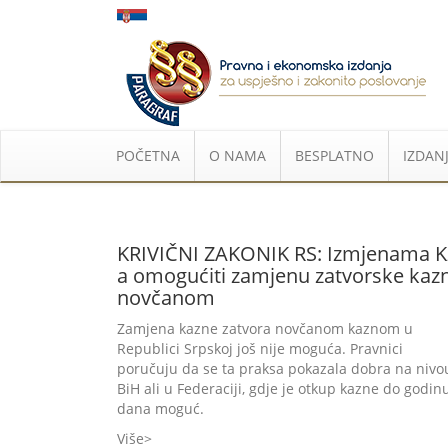
POČETNA
O NAMA
BESPLATNO
IZDANJ
KRIVIČNI ZAKONIK RS: Izmjenama K
a omogućiti zamjenu zatvorske kaz
novčanom
Zamjena kazne zatvora novčanom kaznom u
Republici Srpskoj još nije moguća. Pravnici
poručuju da se ta praksa pokazala dobra na nivo
BiH ali u Federaciji, gdje je otkup kazne do godin
dana moguć.
Više