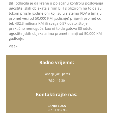
BiH odlučila je da krene u pojačanu kontrolu poslovanja
ugostiteljskih objekata širom BiH s obzirom na to da su
tokom prošle godine oni koji su u sistemu PDV-a (imaju
promet veći od 50.000 KM godišnje) prijavili promet od
tek 432,3 miliona KM ili svega 0,57 odsto, što je
praktično nemoguće, kao ni to da gotovo 80 odsto
ugostiteljskih objekata ima promet manji od 50.000 KM
godišnje.
Više
Radno vrijeme:
Ponedjeljak - petak
7:30 - 15:30
Kontaktirajte nas:
BANJA LUKA
+387 51 962 988