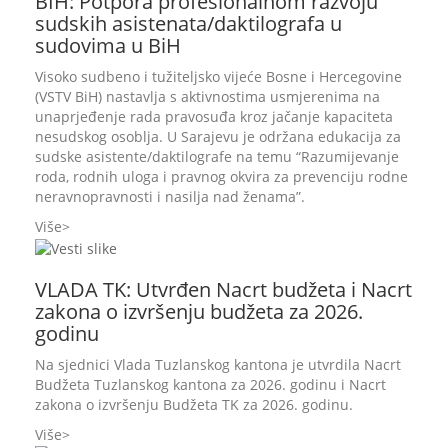
BIH: Potpora profesionalnom razvoju
sudskih asistenata/daktilografa u
sudovima u BiH
Visoko sudbeno i tužiteljsko vijeće Bosne i Hercegovine
(VSTV BiH) nastavlja s aktivnostima usmjerenima na
unaprjeđenje rada pravosuđa kroz jačanje kapaciteta
nesudskog osoblja. U Sarajevu je održana edukacija za
sudske asistente/daktilografe na temu “Razumijevanje
roda, rodnih uloga i pravnog okvira za prevenciju rodne
neravnopravnosti i nasilja nad ženama”.
Više
VLADA TK: Utvrđen Nacrt budžeta i Nacrt
zakona o izvršenju budžeta za 2026.
godinu
Na sjednici Vlada Tuzlanskog kantona je utvrdila Nacrt
Budžeta Tuzlanskog kantona za 2026. godinu i Nacrt
zakona o izvršenju Budžeta TK za 2026. godinu.
Više