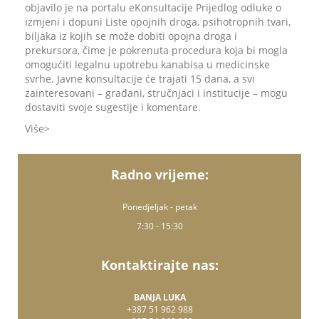
objavilo je na portalu eKonsultacije Prijedlog odluke o
izmjeni i dopuni Liste opojnih droga, psihotropnih tvari,
biljaka iz kojih se može dobiti opojna droga i
prekursora, čime je pokrenuta procedura koja bi mogla
omogućiti legalnu upotrebu kanabisa u medicinske
svrhe. Javne konsultacije će trajati 15 dana, a svi
zainteresovani – građani, stručnjaci i institucije – mogu
dostaviti svoje sugestije i komentare.
Više
Radno vrijeme:
Ponedjeljak - petak
7:30 - 15:30
Kontaktirajte nas:
BANJA LUKA
+387 51 962 988