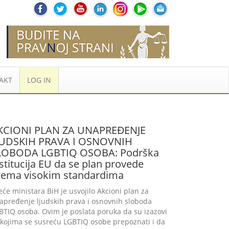
AKT
LOG IN
KCIONI PLAN ZA UNAPREĐENJE
JUDSKIH PRAVA I OSNOVNIH
LOBODA LGBTIQ OSOBA: Podrška
stitucija EU da se plan provede
rema visokim standardima
jeće ministara BiH je usvojilo Akcioni plan za
apređenje ljudskih prava i osnovnih sloboda
BTIQ osoba. Ovim je poslata poruka da su izazovi
 kojima se susreću LGBTIQ osobe prepoznati i da