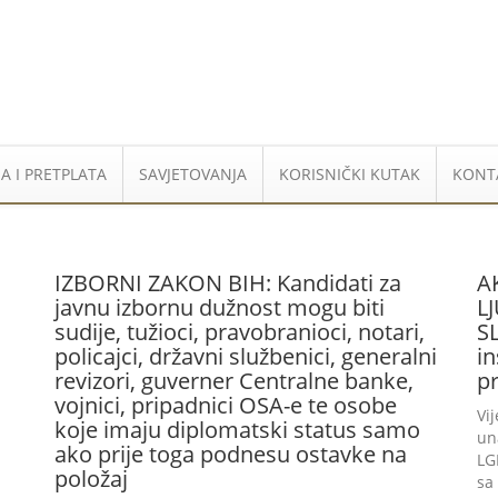
A I PRETPLATA
SAVJETOVANJA
KORISNIČKI KUTAK
KONT
IZBORNI ZAKON BIH: Kandidati za
A
javnu izbornu dužnost mogu biti
L
sudije, tužioci, pravobranioci, notari,
S
policajci, državni službenici, generalni
in
revizori, guverner Centralne banke,
p
vojnici, pripadnici OSA-e te osobe
Vi
koje imaju diplomatski status samo
un
ako prije toga podnesu ostavke na
LG
položaj
sa