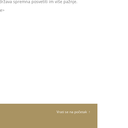
 država spremna posvetiti im više pažnje.
še
Vrati se na početak ↑