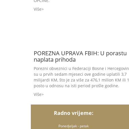
OPĆINE.
Više
POREZNA UPRAVA FBIH: U porastu
naplata prihoda
Porezni obveznici u Federaciji Bosne i Hercegovi
su u prvih sedam mjeseci ove godine uplatili 3,7
milijardi KM, što je za više za 476,1 milion KM ili 
posto u odnosu na isti period prošle godine.
Više
Radno vrijeme:
Ponedjeljak - petak