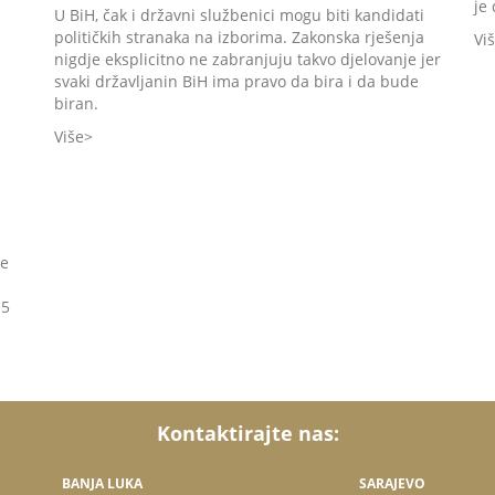
je
U BiH, čak i državni službenici mogu biti kandidati
političkih stranaka na izborima. Zakonska rješenja
Vi
nigdje eksplicitno ne zabranjuju takvo djelovanje jer
svaki državljanin BiH ima pravo da bira i da bude
biran.
Više
ne
15
Kontaktirajte nas:
BANJA LUKA
SARAJEVO