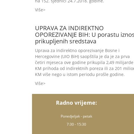
na 152. sjednici 24.7.2018. godine.
Više
UPRAVA ZA INDIREKTNO
OPOREZIVANJE BIH: U porastu izno
prikupljenih sredstava
Uprava za indirektno oporezivanje Bosne i
Hercegovine (UIO BiH) saopštila je da je za prva
četiri mjeseca ove godine prikupila 2,49 milijarde
KM prihoda od indirektnih poreza ili za 201 milio
KM više nego u istom periodu prošle godine.
Više
Radno vrijeme:
Ponedjeljak - petak
7:30 - 15:30