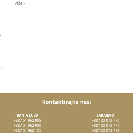
Više
s
n
Kontaktirajte nas:
BANJA LUKA
SARAJEVO
+387 51 962 988
+387 33 873 770
+387 51 962 989
+387 33 873 771
+387 51 962 155
+387 33 873 772