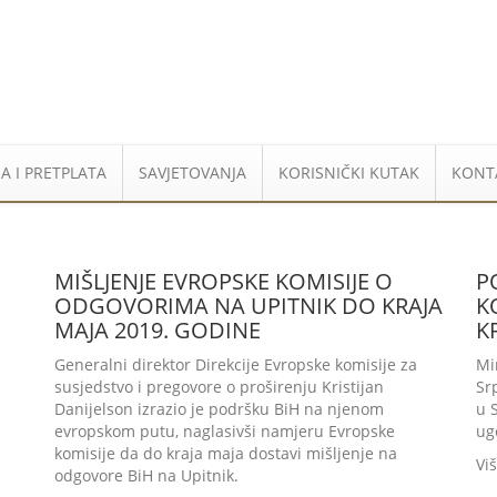
A I PRETPLATA
SAVJETOVANJA
KORISNIČKI KUTAK
KONT
MIŠLJENJE EVROPSKE KOMISIJE O
P
ODGOVORIMA NA UPITNIK DO KRAJA
K
MAJA 2019. GODINE
K
Generalni direktor Direkcije Evropske komisije za
Mi
susjedstvo i pregovore o proširenju Kristijan
Sr
Danijelson izrazio je podršku BiH na njenom
u 
evropskom putu, naglasivši namjeru Evropske
ug
komisije da do kraja maja dostavi mišljenje na
Vi
odgovore BiH na Upitnik.