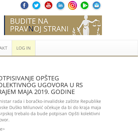
AKT
LOG IN
OTPISIVANJE OPŠTEG
OLEKTIVNOG UGOVORA U RS
RAJEM MAJA 2019. GODINE
nistar rada i boračko-invalidske zaštite Republike
pske Duško Milunović očekuje da bi do kraja maja
Srpskoj trebalo da bude potpisan Opšti kolektivni
ovor.
še