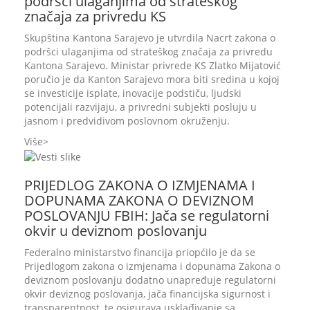
podršci ulaganjima od strateškog
značaja za privredu KS
Skupština Kantona Sarajevo je utvrdila Nacrt zakona o
podršci ulaganjima od strateškog značaja za privredu
Kantona Sarajevo. Ministar privrede KS Zlatko Mijatović
poručio je da Kanton Sarajevo mora biti sredina u kojoj
se investicije isplate, inovacije podstiču, ljudski
potencijali razvijaju, a privredni subjekti posluju u
jasnom i predvidivom poslovnom okruženju.
Više
PRIJEDLOG ZAKONA O IZMJENAMA I
DOPUNAMA ZAKONA O DEVIZNOM
POSLOVANJU FBIH: Jača se regulatorni
okvir u deviznom poslovanju
Federalno ministarstvo financija priopćilo je da se
Prijedlogom zakona o izmjenama i dopunama Zakona o
deviznom poslovanju dodatno unapređuje regulatorni
okvir deviznog poslovanja, jača financijska sigurnost i
transparentnost, te osigurava usklađivanje sa