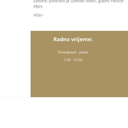
zakone, potvrdio je Dževad Nekić, glavni revizor
FBiH.
Više
Radno vrijeme:
Ponedjeljak - petak
7:30 - 15:30