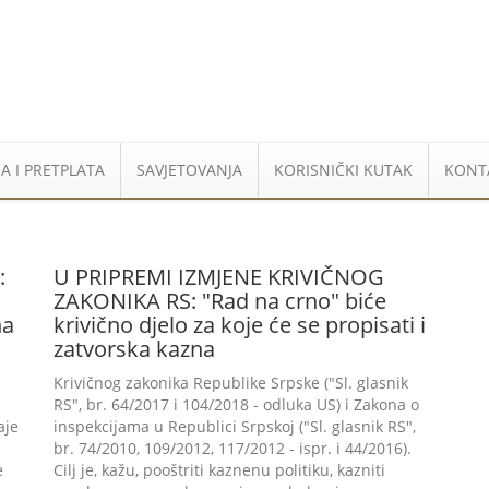
A I PRETPLATA
SAVJETOVANJA
KORISNIČKI KUTAK
KONT
:
U PRIPREMI IZMJENE KRIVIČNOG
ZAKONIKA RS: "Rad na crno" biće
na
krivično djelo za koje će se propisati i
zatvorska kazna
Krivičnog zakonika Republike Srpske ("Sl. glasnik
RS", br. 64/2017 i 104/2018 - odluka US) i Zakona o
aje
inspekcijama u Republici Srpskoj ("Sl. glasnik RS",
br. 74/2010, 109/2012, 117/2012 - ispr. i 44/2016).
e
Cilj je, kažu, pooštriti kaznenu politiku, kazniti