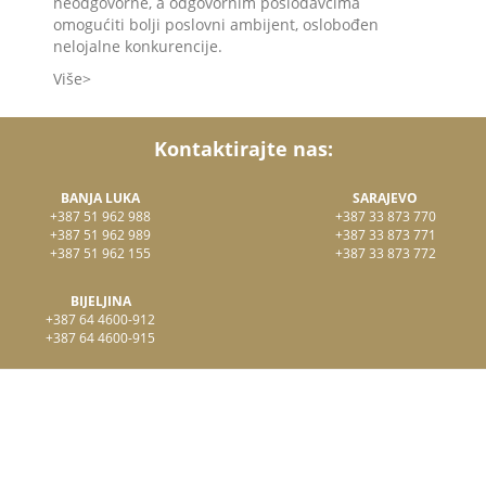
neodgovorne, a odgovornim poslodavcima
omogućiti bolji poslovni ambijent, oslobođen
nelojalne konkurencije.
Više
Kontaktirajte nas:
BANJA LUKA
SARAJEVO
+387 51 962 988
+387 33 873 770
+387 51 962 989
+387 33 873 771
+387 51 962 155
+387 33 873 772
BIJELJINA
+387 64 4600-912
+387 64 4600-915