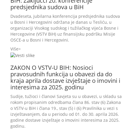
BIH: Zaključci 20. konferencije
predsjednika sudova u BiH
Dvadeseta, jubilarna konferencija predsjednika sudova
u Bosni i Hercegovini održana je danas u Tesliću, u
organizaciji Visokog sudskog i tužilačkog vijeća Bosne i
Hercegovine (VSTV BiH) uz finansijsku podršku Misije
OSCE-a u Bosni i Hercegovini.
Više
ZAKON O VSTV-U BIH: Nosioci
pravosudnih funkcija u obavezi da do
kraja aprila dostave izvještaje o imovini i
interesima za 2025. godinu
Sudije, tužioci i članovi Savjeta su u obavezi, u skladu sa
rokom propisanim odredbama člana 86. stav (6) Zakona
o VSTV-u BiH i člana 19., stav (5) i (6) Pravilnika u vezi s
izvještavanjem, da u periodu od 01. do 30. aprila 2026.
godine dostave izvještaje o imovini interesima za 2025.
godinu.