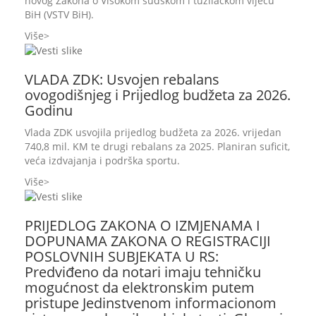
novog Zakona o Visokom sudskom i tužilačkom vijeću
BiH (VSTV BiH).
Više
VLADA ZDK: Usvojen rebalans
ovogodišnjeg i Prijedlog budžeta za 2026.
Godinu
Vlada ZDK usvojila prijedlog budžeta za 2026. vrijedan
740,8 mil. KM te drugi rebalans za 2025. Planiran suficit,
veća izdvajanja i podrška sportu.
Više
PRIJEDLOG ZAKONA O IZMJENAMA I
DOPUNAMA ZAKONA O REGISTRACIJI
POSLOVNIH SUBJEKATA U RS:
Predviđeno da notari imaju tehničku
mogućnost da elektronskim putem
pristupe Jedinstvenom informacionom