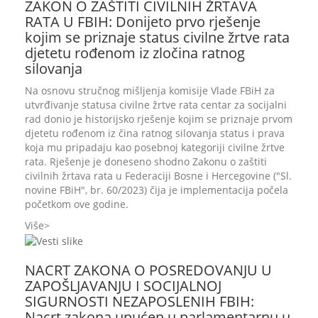
ZAKON O ZAŠTITI CIVILNIH ŽRTAVA
RATA U FBIH: Donijeto prvo rješenje
kojim se priznaje status civilne žrtve rata
djetetu rođenom iz zločina ratnog
silovanja
Na osnovu stručnog mišljenja komisije Vlade FBiH za
utvrđivanje statusa civilne žrtve rata centar za socijalni
rad donio je historijsko rješenje kojim se priznaje prvom
djetetu rođenom iz čina ratnog silovanja status i prava
koja mu pripadaju kao posebnoj kategoriji civilne žrtve
rata. Rješenje je doneseno shodno Zakonu o zaštiti
civilnih žrtava rata u Federaciji Bosne i Hercegovine ("Sl.
novine FBiH", br. 60/2023) čija je implementacija počela
početkom ove godine.
Više
NACRT ZAKONA O POSREDOVANJU U
ZAPOŠLJAVANJU I SOCIJALNOJ
SIGURNOSTI NEZAPOSLENIH FBIH:
Nacrt zakona upućen u parlamentarnu u