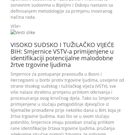
osnovnim sudovima u Bijeljini i Doboju nastavio sa
definisanjem metodologije za primjenu inoviranog
načina rada.
Više
VISOKO SUDSKO I TUŽILAČKO VIJEĆE
BIH: Smjernice VSTV-a primijenjene u
identifikaciji potencijalne malodobne
žrtve trgovine ljudima
Smjernice za postupanje pravosuđa u Bosni i
Hercegovini u borbi protiv trgovine ljudima, usvojene od
strane Visokog sudskog i tužilačkog vijeća (VSTV), sve
više nalaze direktnu primjenu prilikom otkrivanja i
procesuiranja ovog krivičnog djela. Tako su Smjernice
primijenjene u slučaju petogodišnje djevojčice iz
Njemačke pronađene prije nekoliko dana u BiH, koja je
žrtva trgovine ljudima. Kao što se u ovom slučaju
potvrdilo, Smjernice imaju poseban značaj prilikom
rane identifikacije žrtava trgovine ljudima, pružanja
adekvatne stručne pomoći žrtvama, te njihovim