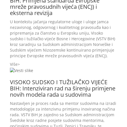
BIH: Primjena standarda Evropske
mreže pravosudnih vijeća (ENCJ) i
eksterna revizija
U kontekstu jačanja regulatorne uloge i uloge jamca
nezavisnog, odgovornog i kvalitetnog pravosuđa kao i
pripremanja za članstvo u Evropsku uniju, Visoko
sudsko i tužilačko vijeće Bosne i Hercegovine (VSTV BiH)
kroz saradnju sa Sudskom administracijom Norveške i
Sudskim vijećem Nizozemske kontinuirano primjenjuje
principe Evropske mreže pravosudnih vijeća (ENCJ).
Više
VISOKO SUDSKO I TUŽILAČKO VIJEĆE
BIH: Intenziviran rad na širenju primjene
novih modela rada u sudovima
Nastavljen je proces rada sa mentor sudovima na izradi
metodologije za intenzivnu primjenu inoviranog načina
rada. VSTV BiH je zajedno sa Sudskom administracijom
Švedske kroz radne posjete sudovima mentorima,
općinskim sudovima u Tuzli, Zenici i Travniku, te