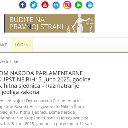
AKT
LOG IN
OM NARODA PARLAMENTARNE
KUPŠTINE BIH: 5. juna 2025. godine
. hitna sjednica – Razmatranje
ijedliga zakona
edsjedavajući Doma naroda Parlamentarne
upštine Bosne i Hercegovine dr. Nikola Špirić
zvao je 15. hitnu sjednicu Doma naroda
rlamentarne skupštine Bosne i Hercegovine za
tvrtak, 5. juni 2025. godine sa početkom u 11 sati.