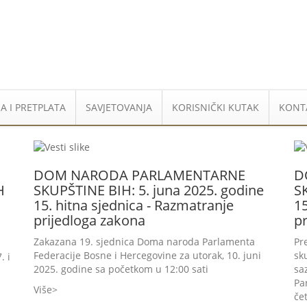
A I PRETPLATA
SAVJETOVANJA
KORISNIČKI KUTAK
KONT
DOM NARODA PARLAMENTARNE
D
H
SKUPŠTINE BIH: 5. juna 2025. godine
S
15. hitna sjednica - Razmatranje
15
prijedloga zakona
pr
Zakazana 19. sjednica Doma naroda Parlamenta
Pr
Federacije Bosne i Hercegovine za utorak, 10. juni
sk
. i
2025. godine sa početkom u 12:00 sati
sa
Pa
Više
če