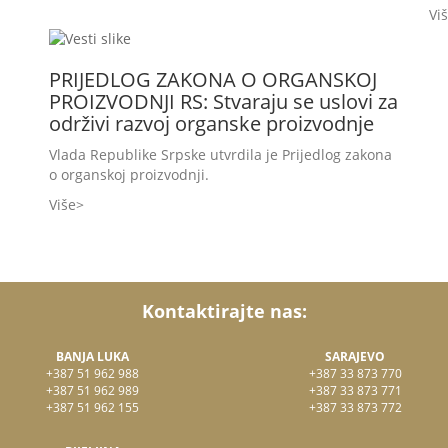
Vi
PRIJEDLOG ZAKONA O ORGANSKOJ
PROIZVODNJI RS: Stvaraju se uslovi za
održivi razvoj organske proizvodnje
Vlada Republike Srpske utvrdila je Prijedlog zakona
o organskoj proizvodnji.
Više
Kontaktirajte nas:
BANJA LUKA
SARAJEVO
+387 51 962 988
+387 33 873 770
+387 51 962 989
+387 33 873 771
+387 51 962 155
+387 33 873 772