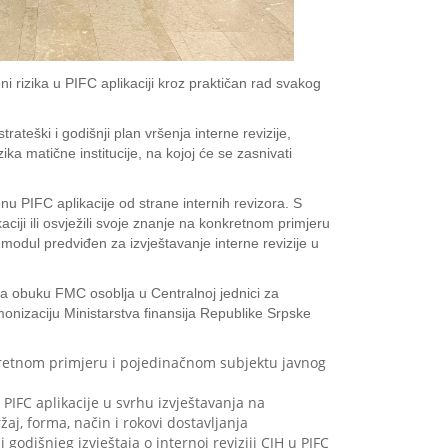
i rizika u PIFC aplikaciji kroz praktičan rad svakog
teški i godišnji plan vršenja interne revizije,
ka matične institucije, na kojoj će se zasnivati
enu PIFC aplikacije od strane internih revizora. S
aciji ili osvježili svoje znanje na konkretnom primjeru
u modul predviđen za izvještavanje interne revizije u
 za obuku FMC osoblja u Centralnoj jednici za
rmonizaciju Ministarstva finansija Republike Srpske
onkretnom primjeru i pojedinačnom subjektu javnog
 PIFC aplikacije u svrhu izvještavanja na
žaj, forma, način i rokovi dostavljanja
odišnjeg izvještaja o internoj reviziji CJH u PIFC