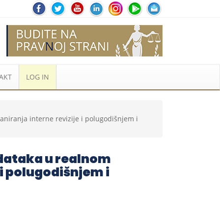
AKT
LOG IN
niranja interne revizije i polugodišnjem i
odataka u realnom
 i polugodišnjem i