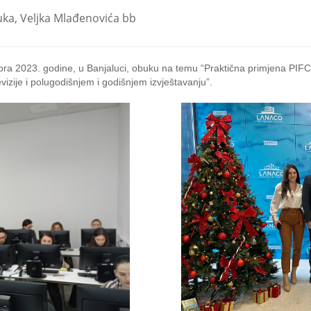
uka, Veljka Mlađenovića bb
ra 2023. godine, u Banjaluci, obuku na temu “Praktična primjena PIFC 
vizije i polugodišnjem i godišnjem izvještavanju”.