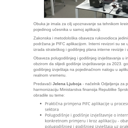
Obuka je imala za cilj upoznavanje sa tehnikom kreira
pojedinog učesnika u samoj aplikaciji.
Zakonska i metodološka obaveza rukovodioca jedinice z
podržana je PIFC aplikacijom. Interni revizori su se u
izrada strateškog i godišnjeg plana interne revizije 
Obaveza polugodišnjeg i godišnjeg izvještavanja u int
obzirom da slijedi godišnje izvještavanje za 2023. god
godišnjeg izvještaja na pojedinačnom nalogu u aplikac
realnom vremenu.
Predavači
Jelena Ljuboja
- načelnik Odjeljenja za 
harmonizaciju Ministarstva finansija Republike Sprsk
obradile su teme:
Praktična primjena PIFC aplikacije u proce
sektora
Polugodišnje i godišnje izvještavnje o inter
konkretnom primjeru i kroz aplikaciju - obav
polugodišnjeg i godišnjeg izvještaja uz prak