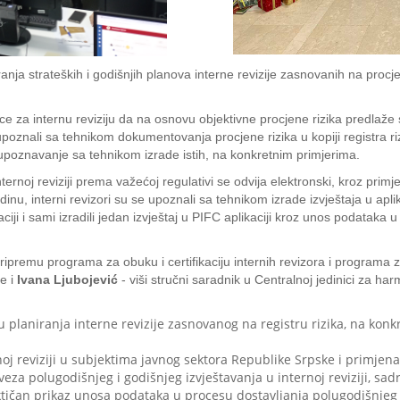
nja strateških i godišnjih planova interne revizije zasnovanih na procjen
a internu reviziju da na osnovu objektivne procjene rizika predlaže stra
poznali sa tehnikom dokumentovanja procjene rizika u kopiji registra rizi
i upoznavanje sa tehnikom izrade istih, na konkretnim primjerima.
ernoj reviziji prema važećoj regulativi se odvija elektronski, kroz primj
inu, interni revizori su se upoznali sa tehnikom izrade izvještaja u aplik
iji i sami izradili jedan izvještaj u PIFC aplikaciji kroz unos podataka 
pripremu programa za obuku i certifikaciju internih revizora i programa
e i
Ivana Ljubojević
- viši stručni saradnik u Centralnoj jedinici za ha
su planiranja interne revizije zasnovanog na registru rizika, na k
noj reviziji u subjektima javnog sektora Republike Srpske i primjena
eza polugodišnjeg i godišnjeg izvještavanja u internoj reviziji, sadr
tičan prikaz unosa podataka u procesu dostavljanja polugodišnjeg i g