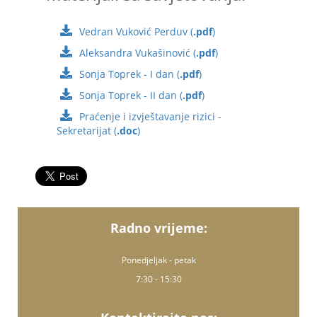
Materijali sa savjetovanja:
Vedran Vuković Perduv (
.pdf
)
Aleksandra Vukašinović (
.pdf
)
Sonja Toprek - I dan (
.pdf
)
Sonja Toprek - II dan (
.pdf
)
Praćenje i izvještavanje rizici -
Sekretarijat (
.doc
)
Radno vrijeme:
Ponedjeljak - petak
7:30 - 15:30