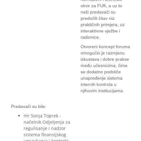
okvir za FUK, a uz to
naši predavači su
predočili čitav niz
praktičnih primjera, uz
interaktivne vježbe i
radionice.
Otvoreni koncept foruma
omogućio je razmjenu
iskustava i dobre prakse
među učesnicima, čime
se dodatno podstiče
unapređenje sistema
internih kontrola u
njihovim institucijama.
Predavači su bile:
mr Sonja Toprek -
načelnik Odjeljenja za
regulisanje i nadzor
sistema finansijskog
upravljanja i kontrole