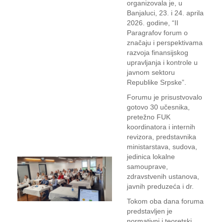
organizovala je, u
Banjaluci, 23. i 24. aprila
2026. godine, “II
Paragrafov forum o
značaju i perspektivama
razvoja finansijskog
upravljanja i kontrole u
javnom sektoru
Republike Srpske”.
Forumu je prisustvovalo
gotovo 30 učesnika,
pretežno FUK
koordinatora i internih
revizora, predstavnika
ministarstava, sudova,
jedinica lokalne
samouprave,
zdravstvenih ustanova,
javnih preduzeća i dr.
Tokom oba dana foruma
predstavljen je
normativni i teoretski