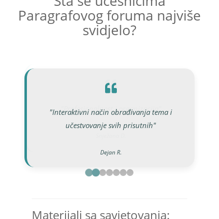
Šta se učesnicima
Paragrafovog foruma najviše
svidjelo?
"Profesionalnost i organizacija"
"Interaktivni način obrađivanja tema i
učestvovanje svih prisutnih"
Snježana D.
Daliborka G.
Bojana L.
Danka Ž.
Dejan R.
Adela S.