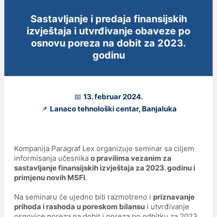
Sastavljanje i predaja finansijskih
izvještaja i utvrđivanje obaveze po
osnovu poreza na dobit za 2023.
godinu
📅
13. februar 2024.
📌
Lanaco tehnološki centar, Banjaluka
Kompanija Paragraf Lex organizuje seminar sa ciljem
informisanja učesnika
o pravilima vezanim za
sastavljanje finansijskih izvještaja za 2023. godinu i
primjenu novih MSFI
.
Na seminaru će ujedno biti razmotreno i
priznavanje
prihoda i rashoda u poreskom bilansu
i utvrđivanje
osnovice poreza na dobit i poreza po odbitku za 2023.