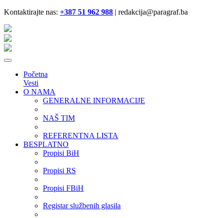
Kontaktirajte nas:
+387 51 962 988
| redakcija@paragraf.ba
Početna
Vesti
O NAMA
GENERALNE INFORMACIJE
NAŠ TIM
REFERENTNA LISTA
BESPLATNO
Propisi BiH
Propisi RS
Propisi FBiH
Registar službenih glasila