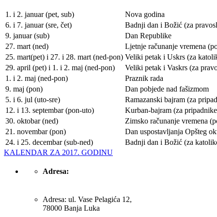
1. i 2. januar (pet, sub)
Nova godina
6. i 7. januar (sre, čet)
Badnji dan i Božić (za pravos
9. januar (sub)
Dan Republike
27. mart (ned)
Ljetnje računanje vremena (po
25. mart(pet) i 27. i 28. mart (ned-pon)
Veliki petak i Uskrs (za katoli
29. april (pet) i 1. i 2. maj (ned-pon)
Veliki petak i Vaskrs (za prav
1. i 2. maj (ned-pon)
Praznik rada
9. maj (pon)
Dan pobjede nad fašizmom
5. i 6. jul (uto-sre)
Ramazanski bajram (za pripadn
12. i 13. septembar (pon-uto)
Kurban-bajram (za pripadnike 
30. oktobar (ned)
Zimsko računanje vremena (po
21. novembar (pon)
Dan uspostavljanja Opšteg o
24. i 25. decembar (sub-ned)
Badnji dan i Božić (za katolik
KALENDAR ZA 2017. GODINU
Adresa:
Adresa: ul. Vase Pelagića 12,
78000 Banja Luka