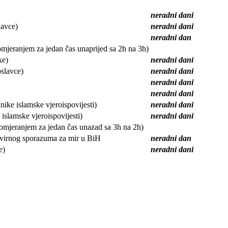
neradni dani
lavce)
neradni dani
neradni dan
mjeranjem za jedan čas unaprijed sa 2h na 3h)
ke)
neradni dani
oslavce)
neradni dani
neradni dani
neradni dani
ike islamske vjeroispovijesti)
neradni dani
islamske vjeroispovijesti)
neradni dani
mjeranjem za jedan čas unazad sa 3h na 2h)
kvirnog sporazuma za mir u BiH
neradni dan
e)
neradni dani