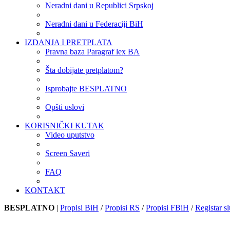
Neradni dani u Republici Srpskoj
Neradni dani u Federaciji BiH
IZDANJA I PRETPLATA
Pravna baza Paragraf lex BA
Šta dobijate pretplatom?
Isprobajte BESPLATNO
Opšti uslovi
KORISNIČKI KUTAK
Video uputstvo
Screen Saveri
FAQ
KONTAKT
BESPLATNO
|
Propisi BiH
/
Propisi RS
/
Propisi FBiH
/
Registar sl