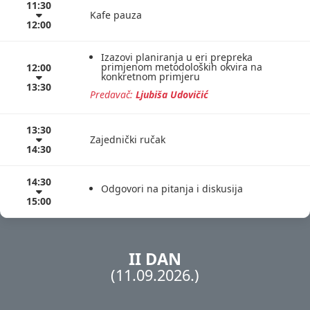
11:30
Kafe pauza
12:00
Izazovi planiranja u eri prepreka
primjenom metodoloških okvira na
12:00
konkretnom primjeru
13:30
Predavač:
Ljubiša Udovičić
13:30
Zajednički ručak
14:30
14:30
Odgovori na pitanja i diskusija
15:00
II DAN
(11.09.2026.)