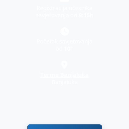
Registracija učesnika
savjetovanja od
9:15
h
Početak savjetovanja
od
10
h
Terme Banjaluka
Banjaluka