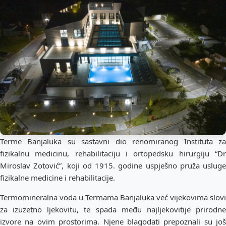
Terme Banjaluka su sastavni dio renomiranog Instituta za
fizikalnu medicinu, rehabilitaciju i ortopedsku hirurgiju “Dr
Miroslav Zotović”, koji od 1915. godine uspješno pruža usluge
fizikalne medicine i rehabilitacije.
Termomineralna voda u Termama Banjaluka već vijekovima slovi
za izuzetno ljekovitu, te spada među najljekovitije prirodne
izvore na ovim prostorima. Njene blagodati prepoznali su još