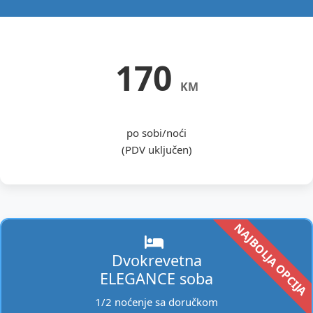
170
KM
po sobi/noći
(PDV uključen)
Dvokrevetna
ELEGANCE soba
1/2 noćenje sa doručkom