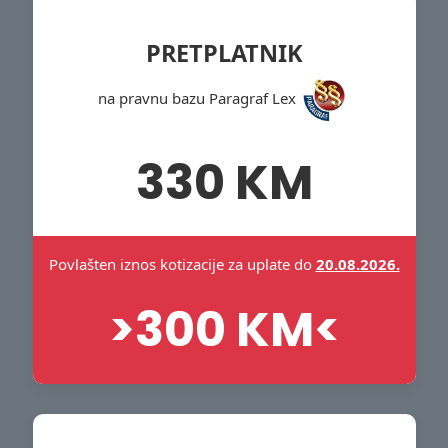
PRETPLATNIK
na pravnu bazu Paragraf Lex
330 KM
Povlašten iznos kotizacije za uplate do
20.08.2026.
>300 KM<