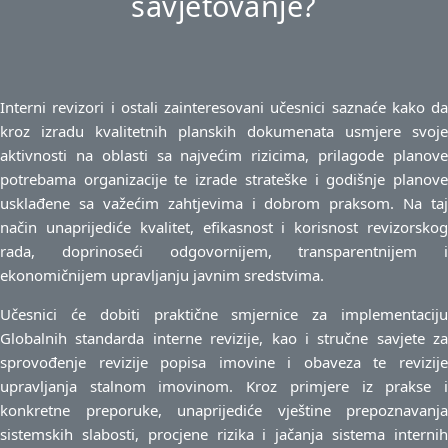
savjetovanje?
Interni revizori i ostali zainteresovani učesnici saznaće kako da
kroz izradu kvalitetnih planskih dokumenata usmjere svoje
aktivnosti na oblasti sa najvećim rizicima, prilagode planove
potrebama organizacije te izrade strateške i godišnje planove
usklađene sa važećim zahtjevima i dobrom praksom. Na taj
način unaprijediće kvalitet, efikasnost i korisnost revizorskog
rada, doprinoseći odgovornijem, transparentnijem i
ekonomičnijem upravljanju javnim sredstvima.
Učesnici će dobiti praktične smjernice za implementaciju
Globalnih standarda interne revizije, kao i stručne savjete za
sprovođenje revizije popisa imovine i obaveza te revizije
upravljanja stalnom imovinom. Kroz primjere iz prakse i
konkretne preporuke, unaprijediće vještine prepoznavanja
sistemskih slabosti, procjene rizika i jačanja sistema internih