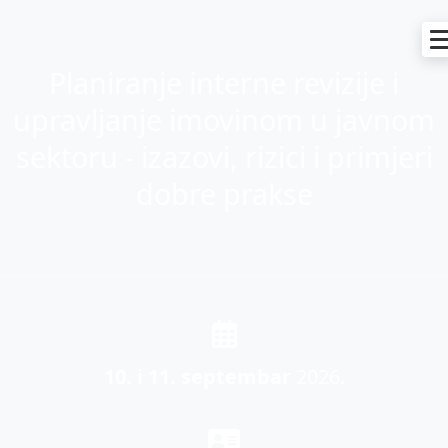
Planiranje interne revizije i
upravljanje imovinom u javnom
sektoru - izazovi, rizici i primjeri
dobre prakse
10. i 11. septembar
2026.