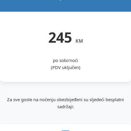
245
KM
po sobi/noći
(PDV uključen)
Za sve goste na noćenju obezbijeđeni su sljedeći besplatni
sadržaji: