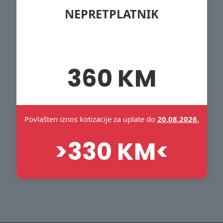
NEPRETPLATNIK
360 KM
Povlašten iznos kotizacije za uplate do
20.08.2026.
>330 KM<