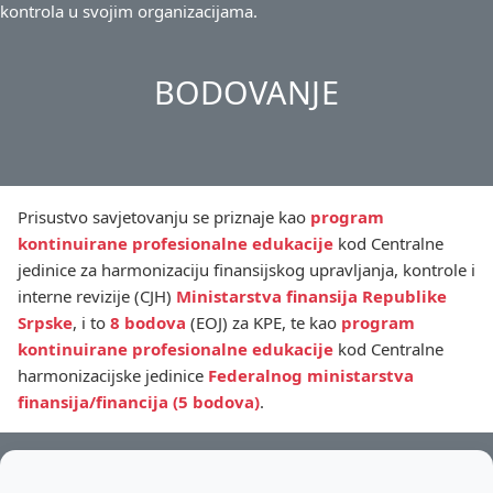
kontrola u svojim organizacijama.
BODOVANJE
Prisustvo savjetovanju se priznaje kao
program
kontinuirane profesionalne edukacije
kod Centralne
jedinice za harmonizaciju finansijskog upravljanja, kontrole i
interne revizije (CJH)
Ministarstva finansija Republike
Srpske
, i to
8 bodova
(EOJ) za KPE, te kao
program
kontinuirane profesionalne edukacije
kod Centralne
harmonizacijske jedinice
Federalnog ministarstva
finansija/financija (5 bodova)
.