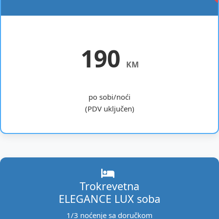
190
KM
po sobi/noći
(PDV uključen)
Trokrevetna
ELEGANCE LUX soba
1/3 noćenje sa doručkom