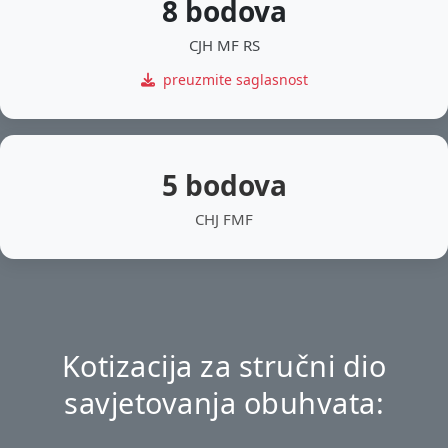
8 bodova
CJH MF RS
preuzmite saglasnost
5 bodova
CHJ FMF
Kotizacija za stručni dio
savjetovanja obuhvata: