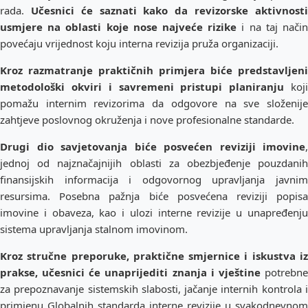
rada.
Učesnici će saznati kako da revizorske aktivnost
usmjere na oblasti koje nose najveće rizike
i na taj nači
povećaju vrijednost koju interna revizija pruža organizaciji.
Kroz razmatranje praktičnih primjera biće predstavljeni
metodološki okviri i savremeni pristupi planiranju
koj
pomažu internim revizorima da odgovore na sve složenije
zahtjeve poslovnog okruženja i nove profesionalne standarde.
Drugi dio savjetovanja biće posvećen reviziji imovine
,
jednoj od najznačajnijih oblasti za obezbjeđenje pouzdanih
finansijskih informacija i odgovornog upravljanja javnim
resursima. Posebna pažnja biće posvećena reviziji popisa
imovine i obaveza, kao i ulozi interne revizije u unapređenju
sistema upravljanja stalnom imovinom.
Kroz stručne preporuke, praktične smjernice i iskustva iz
prakse, učesnici će unaprijediti znanja i vještine
potrebn
za prepoznavanje sistemskih slabosti, jačanje internih kontrola i
primjenu Globalnih standarda interne revizije u svakodnevnom