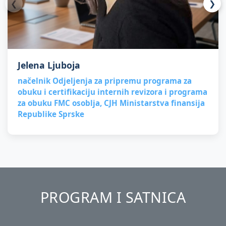
❮
❯
Jelena Ljuboja
načelnik Odjeljenja za pripremu programa za
obuku i certifikaciju internih revizora i programa
za obuku FMC osoblja, CJH Ministarstva finansija
Republike Sprske
PROGRAM I SATNICA