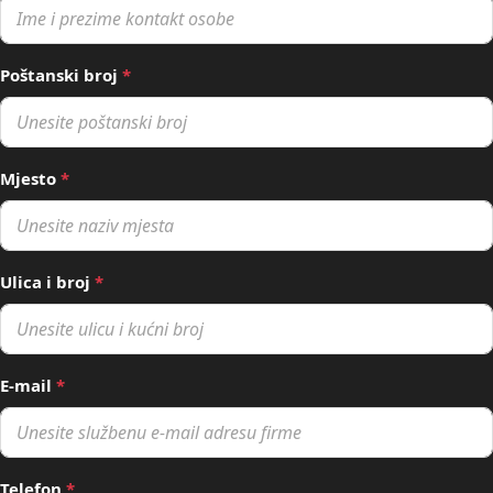
Poštanski broj
*
Mjesto
*
Ulica i broj
*
E-mail
*
Telefon
*