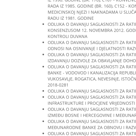
RADA IZ 1985. GODINE (BR. 160), C152 - KO
MEDICINSKOJ NjEZI I NAKNADAMA U SLUČAJU
RADU IZ 1981. GODINE
ODLUKA O DAVANjU SAGLASNOSTI ZA RAT
KONSENZUSOM 12. NOVEMBRA 2012. GODIN
KONTROLI DUVANA
ODLUKA O DAVANjU SAGLASNOSTI ZA RATIF
ODNOSI NA OSNIVANjE I DJELATNOSTI RAZ
ODLUKA O DAVANjU SAGLASNOSTI ZA RATI
IZDAVANjU DOZVOLE ZA OBAVLjANjE DOHO
ODLUKA O DAVANjU SAGLASNOSTI ZA RATIF
BANKE - VODOVOD I KANALIZACIJA REPUBLIK
VUKOSAVLjE, ROGATICA, NEVESINjE, ISTOČNA
2018-0281
ODLUKA O DAVANjU SAGLASNOSTI ZA RATI
ODLUKA O DAVANjU SAGLASNOSTI ZA RAT
INFRASTRUKTURE I PROCJENE VRIJEDNOSTI
ODLUKA O DAVANjU SAGLASNOSTI ZA RATI
IZMEĐU BOSNE I HERCEGOVINE I MEĐUNAR
ODLUKA O DAVANjU SAGLASNOSTI ZA RATI
MEĐUNARODNE BANKE ZA OBNOVU I RAZVOJ
ODLUKA O DAVANjU SAGLASNOSTI ZA RATI