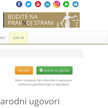
AKT
LOG IN
ARHIVA
Alarm za glasila
Alarm za glasila Vas informiše o najnovijim
službenim glasilima koja su objavljena
narodni ugovori