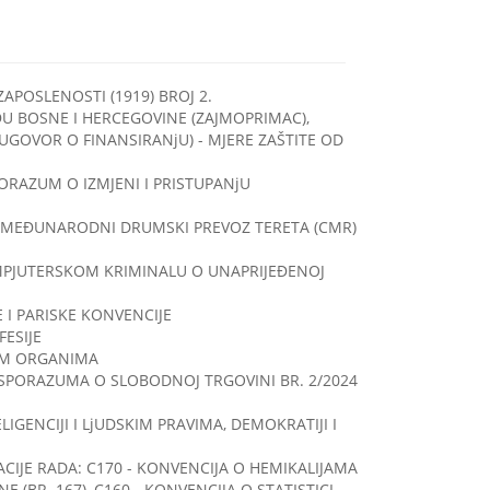
POSLENOSTI (1919) BROJ 2.
U BOSNE I HERCEGOVINE (ZAJMOPRIMAC),
UGOVOR O FINANSIRANjU) - MJERE ZAŠTITE OD
RAZUM O IZMJENI I PRISTUPANjU
 MEĐUNARODNI DRUMSKI PREVOZ TERETA (CMR)
MPJUTERSKOM KRIMINALU O UNAPRIJEĐENOJ
 I PARISKE KONVENCIJE
ESIJE
KIM ORGANIMA
SPORAZUMA O SLOBODNOJ TRGOVINI BR. 2/2024
GENCIJI I LjUDSKIM PRAVIMA, DEMOKRATIJI I
IJE RADA: C170 - KONVENCIJA O HEMIKALIJAMA
E (BR. 167), C160 - KONVENCIJA O STATISTICI