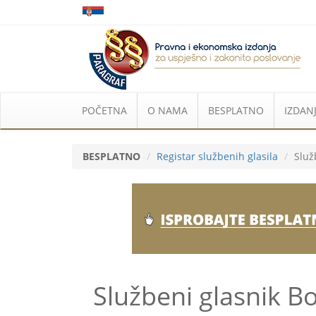
POČETNA
O NAMA
BESPLATNO
IZDANJ
BESPLATNO
Registar službenih glasila
Služ
Službeni glasnik B