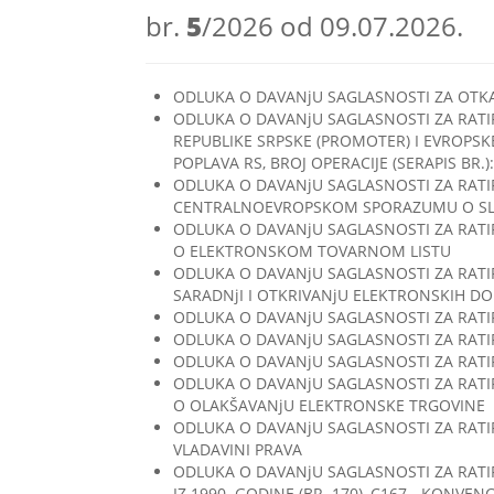
br.
5
/2026 оd 09.07.2026.
ODLUKA O DAVANjU SAGLASNOSTI ZA OTKA
ODLUKA O DAVANjU SAGLASNOSTI ZA RATI
REPUBLIKE SRPSKE (PROMOTER) I EVROPSK
POPLAVA RS, BROJ OPERACIJE (SERAPIS BR.):
ODLUKA O DAVANjU SAGLASNOSTI ZA RATI
CENTRALNOEVROPSKOM SPORAZUMU O SL
ODLUKA O DAVANjU SAGLASNOSTI ZA RAT
O ELEKTRONSKOM TOVARNOM LISTU
ODLUKA O DAVANjU SAGLASNOSTI ZA RAT
SARADNjI I OTKRIVANjU ELEKTRONSKIH D
ODLUKA O DAVANjU SAGLASNOSTI ZA RATIF
ODLUKA O DAVANjU SAGLASNOSTI ZA RATIF
ODLUKA O DAVANjU SAGLASNOSTI ZA RATI
ODLUKA O DAVANjU SAGLASNOSTI ZA RAT
O OLAKŠAVANjU ELEKTRONSKE TRGOVINE
ODLUKA O DAVANjU SAGLASNOSTI ZA RATIFI
VLADAVINI PRAVA
ODLUKA O DAVANjU SAGLASNOSTI ZA RATI
IZ 1990. GODINE (BR. 170), C167 - KONVEN