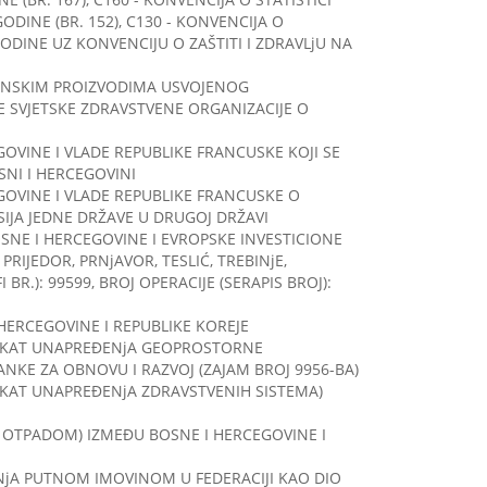
GODINE (BR. 152), C130 - KONVENCIJA O
GODINE UZ KONVENCIJU O ZAŠTITI I ZDRAVLjU NA
VANSKIM PROIZVODIMA USVOJENOG
 SVJETSKE ZDRAVSTVENE ORGANIZACIJE O
OVINE I VLADE REPUBLIKE FRANCUSKE KOJI SE
SNI I HERCEGOVINI
GOVINE I VLADE REPUBLIKE FRANCUSKE O
IJA JEDNE DRŽAVE U DRUGOJ DRŽAVI
SNE I HERCEGOVINE I EVROPSKE INVESTICIONE
RIJEDOR, PRNjAVOR, TESLIĆ, TREBINjE,
BR.): 99599, BROJ OPERACIJE (SERAPIS BROJ):
ERCEGOVINE I REPUBLIKE KOREJE
JEKAT UNAPREĐENjA GEOPROSTORNE
KE ZA OBNOVU I RAZVOJ (ZAJAM BROJ 9956-BA)
EKAT UNAPREĐENjA ZDRAVSTVENIH SISTEMA)
 OTPADOM) IZMEĐU BOSNE I HERCEGOVINE I
NjA PUTNOM IMOVINOM U FEDERACIJI KAO DIO