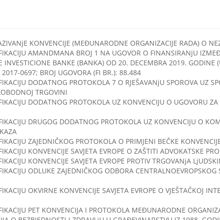
ZIVANjE KONVENCIJE (MEĐUNARODNE ORGANIZACIJE RADA) O NEZA
FIKACIJU AMANDMANA BROJ 1 NA UGOVOR O FINANSIRANjU IZMEĐ
E INVESTICIONE BANKE (BANKA) OD 20. DECEMBRA 2019. GODINE (
 2017-0697; BROJ UGOVORA (FI BR.): 88.484
FIKACIJU DODATNOG PROTOKOLA 7 O RJEŠAVANjU SPOROVA UZ SPO
OBODNOJ TRGOVINI
IFIKACIJU DODATNOG PROTOKOLA UZ KONVENCIJU O UGOVORU ZA
IFIKACIJU DRUGOG DODATNOG PROTOKOLA UZ KONVENCIJU O KO
OKAZA
IKACIJU ZAJEDNIČKOG PROTOKOLA O PRIMJENI BEČKE KONVENCIJE
IKACIJU KONVENCIJE SAVJETA EVROPE O ZAŠTITI ADVOKATSKE PROF
FIKACIJU KONVENCIJE SAVJETA EVROPE PROTIV TRGOVANjA LjUDS
IFIKACIJU ODLUKE ZAJEDNIČKOG ODBORA CENTRALNOEVROPSKOG 
KACIJU OKVIRNE KONVENCIJE SAVJETA EVROPE O VJEŠTAČKOJ INTELI
FIKACIJU PET KONVENCIJA I PROTOKOLA MEĐUNARODNE ORGANIZAC
CIJA O BEZBJEDNOSTI I ZDRAVLjU U GRAĐEVINARSTVU IZ 1988. GODIN