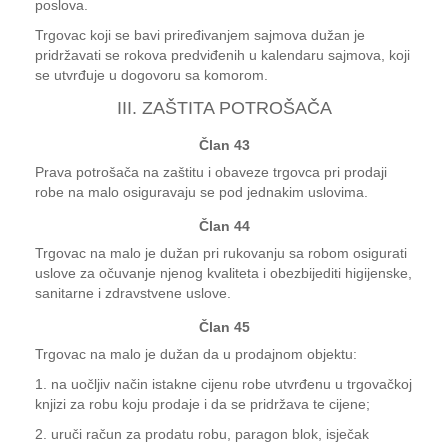
poslova.
Trgovac koji se bavi priređivanjem sajmova dužan je
pridržavati se rokova predviđenih u kalendaru sajmova, koji
se utvrđuje u dogovoru sa komorom.
III. ZAŠTITA POTROŠAČA
Član 43
Prava potrošača na zaštitu i obaveze trgovca pri prodaji
robe na malo osiguravaju se pod jednakim uslovima.
Član 44
Trgovac na malo je dužan pri rukovanju sa robom osigurati
uslove za očuvanje njenog kvaliteta i obezbijediti higijenske,
sanitarne i zdravstvene uslove.
Član 45
Trgovac na malo je dužan da u prodajnom objektu:
1. na uočljiv način istakne cijenu robe utvrđenu u trgovačkoj
knjizi za robu koju prodaje i da se pridržava te cijene;
2. uruči račun za prodatu robu, paragon blok, isječak