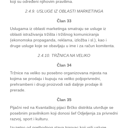
koji su određeni njihovim pravilima.
2.4.9. USLUGE IZ OBLASTI MARKETINGA
Član 33
Uslugama iz oblasti marketinga smatraju se usluge iz
oblasti istraživanja tržišta i tržišnog komuniciranja
(ekonomska propaganda, reklama, izložba i sl.), kao i
druge usluge koje se obavljaju u ime i za račun komitenta.
2.4.10. TRŽNICA NA VELIKO
Član 34
Tržnice na veliko su posebno organizovana mjesta na
kojima se prodaju i kupuju na veliko poljoprivredni,
prehrambeni i drugi proizvodi radi daljnje prodaje ili
prerade.
Član 35
Pijačni red na Kvantaškoj pijaci Brčko distrikta utvrđuje se
posebnim pravilnikom koji donosi šef Odjeljenja za privredni
razvoj, sport i kulturu.
Izuzetno od prethodnog stava trgovac koji vrši usluge