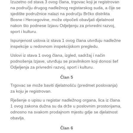
Izuzetno od stava 3 ovog člana, trgovac koji je registrovan
na području drugog nadležnog registarskog suda, a čije se
sjedište podružnice nalazi na području Brčko distrikta
Bosne i Hercegovine, može otpočeti obavljati djelatnost
nakon što podnese Izjavu Odjeljenju za privredni razvoj,
sport i kulturu.
Ispunjenost uslova iz stava 1 ovog člana utvrđuju nadležne
inspekcije u redovnom inspekcijskom pregledu.
Uslovi iz stava 1 ovog člana, izgled, sadržaj i način
podnošenja Izjave, utvrđuju se pravilnikom koji donosi šef
Odjeljenja za privredni razvoj, sport i kulturu.
Član 5
Trgovac se može baviti djelatnošću (predmet poslovanja)
za koju je registrovan.
Rješenje o upisu u registar nadležnog organa, lica iz člana
1 ovog zakona dužna su da drže u poslovnim prostorijama,
odnosno na svakom prodajnom mjestu gdje se djelatnost
obavlja.
Član 6