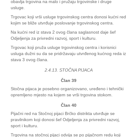
obavlja trgovina na malo i pružaju trgovinske i druge
usluge.
Trgovac koji vrši usluge trgovinskog centra donosi kućni red
kojim se bliže utvrđuje poslovanje trgovinskog centra.
Na kućni red iz stava 2 ovog člana saglasnost daje šef
Odjeljenja za privredni razvoj, sport i kulturu.
Trgovac koji pruža usluge trgovinskog centra i korisnici
usluga dužni su da se pridržavaju utvrđenog kućnog reda iz
stava 3 ovog člana.
2.4.13. STOČNA PIJACA
Član 39
Stočna pijaca je posebno organizovano, uređeno i tehnički
opremljeno mjesto na kojem se vrši trgovina stokom.
Član 40
Pijačni red na Stočnoj pijaci Brčko distrikta utvrđuje se
pravilnikom koji donosi šef Odjeljenja za privredni razvoj,
sport i kulturu.
Trgovina na stočnoj pijaci odvija se po pijačnom redu koji