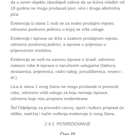
da u svom objektu obezbijedi uslove da se licima mlađim od
18 godina ne mogu prodavati pivo, vino i druga alkoholna
pića.
Evidencija iz stava 1 vodi se za svako prodajno mjesto,
odnosno poslovnu jedinicu u kojoj se vrše usluge.
Evidencije i isprave se drže u svakom prodajnom mjestu,
odnosno poslovnoj jedinici, a isprave o prijevozu u
prijevoznom sredstvu.
Evidencija se vodi na osnovu isprave o izradi, odnosno
nabavci robe ili isprava o naručenim uslugama (faktura,
dostavnica, prijemnica, radni nalog, porudžbenica, revers i
dr.).
Lica iz stava 1 ovog člana ne mogu prodavati ni prevoziti
robu, odnosno vršiti usluge za koju nemaju isprave,
odnosno koje nisu propisno evidentirane.
Šef Odjeljenja za privredni razvoj, sport i kulturu propisat će
oblike, sadržaj i način vođenja evidencije iz ovog člana.
2.4.1. POSREDOVANJE
Član 25