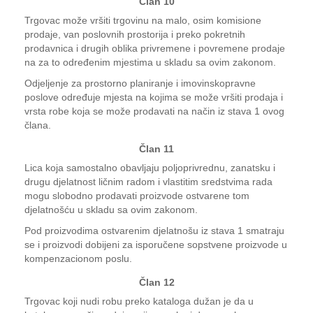
Član 10
Trgovac može vršiti trgovinu na malo, osim komisione
prodaje, van poslovnih prostorija i preko pokretnih
prodavnica i drugih oblika privremene i povremene prodaje
na za to određenim mjestima u skladu sa ovim zakonom.
Odjeljenje za prostorno planiranje i imovinskopravne
poslove određuje mjesta na kojima se može vršiti prodaja i
vrsta robe koja se može prodavati na način iz stava 1 ovog
člana.
Član 11
Lica koja samostalno obavljaju poljoprivrednu, zanatsku i
drugu djelatnost ličnim radom i vlastitim sredstvima rada
mogu slobodno prodavati proizvode ostvarene tom
djelatnošću u skladu sa ovim zakonom.
Pod proizvodima ostvarenim djelatnošu iz stava 1 smatraju
se i proizvodi dobijeni za isporučene sopstvene proizvode u
kompenzacionom poslu.
Član 12
Trgovac koji nudi robu preko kataloga dužan je da u