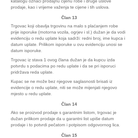
katalogu označi prodajnu cijenu robe i druge uslove
prodaje, kao i vrijeme važenja te cijene i tih uslova.
Član 13
Trgovac koji obavlja trgovinu na malo s plaćanjem robe
prije isporuke (motorna vozila, ogrjev i sl.) dužan je da vodi
evidenciju o redu uplate koja sadrži: redni broj, ime kupca i
datum uplate. Prilikom isporuke u ovu evidenciju unosi se
datum isporuke.
Trgovac iz stava 1 ovog člana dužan je da kupcu izda
potvrdu s podacima po redu uplate i da se pri isporuci
pridržava reda uplate.
Kupac se ne može bez njegove saglasnosti brisati iz
evidencije o redu uplate, niti se može mijenjati njegovo
mjesto u redu uplate.
Član 14
Ako se proizvod prodaje s garantnim listom, trgovac je
dužan prilikom prodaje da u garantni list upiše datum
prodaje i to potvrdi pečatom i potpisom odgovornog lica.
Član 15