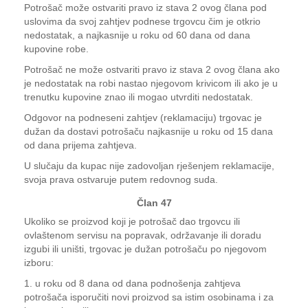
Potrošač može ostvariti pravo iz stava 2 ovog člana pod
uslovima da svoj zahtjev podnese trgovcu čim je otkrio
nedostatak, a najkasnije u roku od 60 dana od dana
kupovine robe.
Potrošač ne može ostvariti pravo iz stava 2 ovog člana ako
je nedostatak na robi nastao njegovom krivicom ili ako je u
trenutku kupovine znao ili mogao utvrditi nedostatak.
Odgovor na podneseni zahtjev (reklamaciju) trgovac je
dužan da dostavi potrošaču najkasnije u roku od 15 dana
od dana prijema zahtjeva.
U slučaju da kupac nije zadovoljan rješenjem reklamacije,
svoja prava ostvaruje putem redovnog suda.
Član 47
Ukoliko se proizvod koji je potrošač dao trgovcu ili
ovlaštenom servisu na popravak, održavanje ili doradu
izgubi ili uništi, trgovac je dužan potrošaču po njegovom
izboru:
1. u roku od 8 dana od dana podnošenja zahtjeva
potrošača isporučiti novi proizvod sa istim osobinama i za