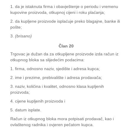
1. da je istaknuta firma i obavještenje o periodu i vremenu
kupovine proizvoda, otkupnoj cijeni i roku plaćanja;
2. da kupljene proizvode isplaćuje preko blagajne, banke ili
pošte;
3.
(brisano)
Član 20
Trgovac je dužan da za otkupljene proizvode izda račun iz
otkupnog bloka sa slijedećim podacima:
1. firma, odnosno naziv, sjedište i adresa kupca;
2. ime i prezime, prebivalište i adresa prodavača;
3. naziv, količina i kvalitet, odnosno klasa kupljenih
proizvoda;
4. cijene kupljenih proizvoda i
5. datum isplate.
Račun iz otkupnog bloka mora potpisati prodavač, kao i
ovlaštenog radnika i ovjeren pečatom kupca.