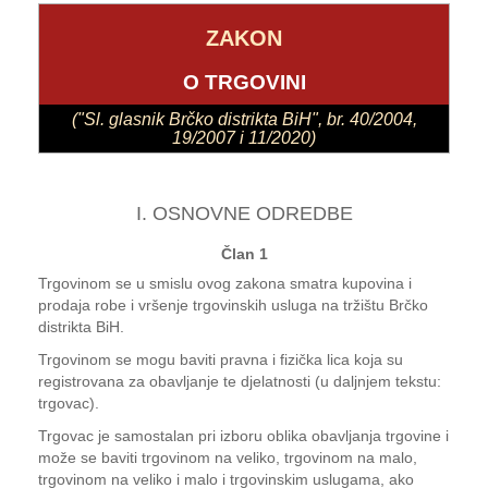
ZAKON
O TRGOVINI
("Sl. glasnik Brčko distrikta BiH", br. 40/2004,
19/2007 i 11/2020)
I. OSNOVNE ODREDBE
Član 1
Trgovinom se u smislu ovog zakona smatra kupovina i
prodaja robe i vršenje trgovinskih usluga na tržištu Brčko
distrikta BiH.
Trgovinom se mogu baviti pravna i fizička lica koja su
registrovana za obavljanje te djelatnosti (u daljnjem tekstu:
trgovac).
Trgovac je samostalan pri izboru oblika obavljanja trgovine i
može se baviti trgovinom na veliko, trgovinom na malo,
trgovinom na veliko i malo i trgovinskim uslugama, ako