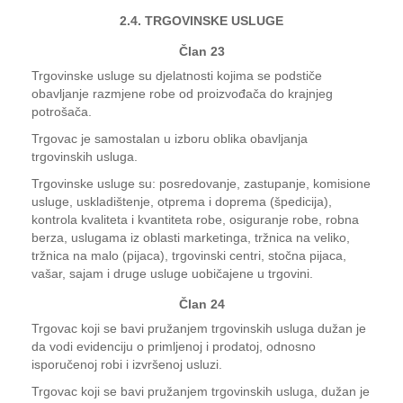
2.4. TRGOVINSKE USLUGE
Član 23
Trgovinske usluge su djelatnosti kojima se podstiče
obavljanje razmjene robe od proizvođača do krajnjeg
potrošača.
Trgovac je samostalan u izboru oblika obavljanja
trgovinskih usluga.
Trgovinske usluge su: posredovanje, zastupanje, komisione
usluge, uskladištenje, otprema i doprema (špedicija),
kontrola kvaliteta i kvantiteta robe, osiguranje robe, robna
berza, uslugama iz oblasti marketinga, tržnica na veliko,
tržnica na malo (pijaca), trgovinski centri, stočna pijaca,
vašar, sajam i druge usluge uobičajene u trgovini.
Član 24
Trgovac koji se bavi pružanjem trgovinskih usluga dužan je
da vodi evidenciju o primljenoj i prodatoj, odnosno
isporučenoj robi i izvršenoj usluzi.
Trgovac koji se bavi pružanjem trgovinskih usluga, dužan je