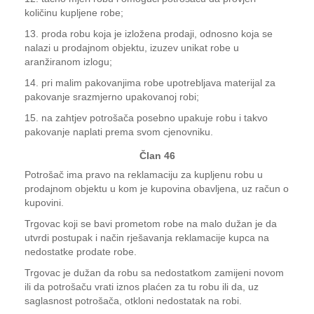
količinu kupljene robe;
13. proda robu koja je izložena prodaji, odnosno koja se
nalazi u prodajnom objektu, izuzev unikat robe u
aranžiranom izlogu;
14. pri malim pakovanjima robe upotrebljava materijal za
pakovanje srazmjerno upakovanoj robi;
15. na zahtjev potrošača posebno upakuje robu i takvo
pakovanje naplati prema svom cjenovniku.
Član 46
Potrošač ima pravo na reklamaciju za kupljenu robu u
prodajnom objektu u kom je kupovina obavljena, uz račun o
kupovini.
Trgovac koji se bavi prometom robe na malo dužan je da
utvrdi postupak i način rješavanja reklamacije kupca na
nedostatke prodate robe.
Trgovac je dužan da robu sa nedostatkom zamijeni novom
ili da potrošaču vrati iznos plaćen za tu robu ili da, uz
saglasnost potrošača, otkloni nedostatak na robi.