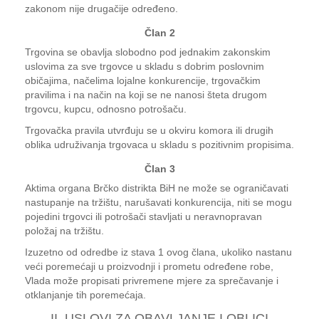
zakonom nije drugačije određeno.
Član 2
Trgovina se obavlja slobodno pod jednakim zakonskim
uslovima za sve trgovce u skladu s dobrim poslovnim
običajima, načelima lojalne konkurencije, trgovačkim
pravilima i na način na koji se ne nanosi šteta drugom
trgovcu, kupcu, odnosno potrošaču.
Trgovačka pravila utvrđuju se u okviru komora ili drugih
oblika udruživanja trgovaca u skladu s pozitivnim propisima.
Član 3
Aktima organa Brčko distrikta BiH ne može se ograničavati
nastupanje na tržištu, narušavati konkurencija, niti se mogu
pojedini trgovci ili potrošači stavljati u neravnopravan
položaj na tržištu.
Izuzetno od odredbe iz stava 1 ovog člana, ukoliko nastanu
veći poremećaji u proizvodnji i prometu određene robe,
Vlada može propisati privremene mjere za sprečavanje i
otklanjanje tih poremećaja.
II. USLOVI ZA OBAVLJANJE I OBLICI