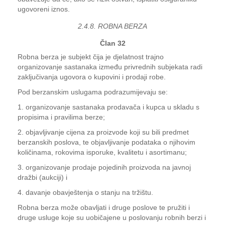
ugovoreni iznos.
2.4.8. ROBNA BERZA
Član 32
Robna berza je subjekt čija je djelatnost trajno
organizovanje sastanaka između privrednih subjekata radi
zaključivanja ugovora o kupovini i prodaji robe.
Pod berzanskim uslugama podrazumijevaju se:
1. organizovanje sastanaka prodavača i kupca u skladu s
propisima i pravilima berze;
2. objavljivanje cijena za proizvode koji su bili predmet
berzanskih poslova, te objavljivanje podataka o njihovim
količinama, rokovima isporuke, kvalitetu i asortimanu;
3. organizovanje prodaje pojedinih proizvoda na javnoj
dražbi (aukciji) i
4. davanje obavještenja o stanju na tržištu.
Robna berza može obavljati i druge poslove te pružiti i
druge usluge koje su uobičajene u poslovanju robnih berzi i