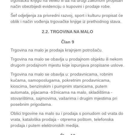
trgovačku knjigu na veliko ili da na drugi zakonom propisan
način obezbijedi evidenciju o kupovini i prodaje robe.
Šef odjeljenja za privredni razvoj, sport i kulturu propisat će
oblik i način vođenja trgovačke knjige iz prethodnog stava.
2.2. TRGOVINA NA MALO
Član 9
Trgovina na malo je prodaja krajnjem potrošaču.
Trgovina na malo se obavlja u prodajnom objektu ili nekom
drugom prodajnom mjestu koje ispunjava propisane uslove.
Trgovina na malo se obavlja u: prodavnicama, robnim
kućama, samoposlugama, pokretnim prodavnicama,
kioscima, benzinskim i pumpnim stanicama, putem
automata, pijacama -tržnicama na malo, skladištima -
stovarištima, sajmovima, vašarima i drugim mjestima pri
posebnim prigodama.
Oblici trgovine na malo su i prodaja s ponudom od vrata do
vrata, kataloška prodaja - otprema poštom, telefonska
prodaja i putem elektronskih medija.