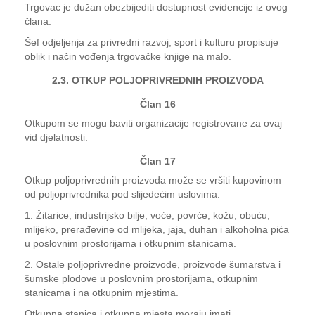
Trgovac je dužan obezbijediti dostupnost evidencije iz ovog
člana.
Šef odjeljenja za privredni razvoj, sport i kulturu propisuje
oblik i način vođenja trgovačke knjige na malo.
2.3. OTKUP POLJOPRIVREDNIH PROIZVODA
Član 16
Otkupom se mogu baviti organizacije registrovane za ovaj
vid djelatnosti.
Član 17
Otkup poljoprivrednih proizvoda može se vršiti kupovinom
od poljoprivrednika pod slijedećim uslovima:
1. Žitarice, industrijsko bilje, voće, povrće, kožu, obuću,
mlijeko, prerađevine od mlijeka, jaja, duhan i alkoholna pića
u poslovnim prostorijama i otkupnim stanicama.
2. Ostale poljoprivredne proizvode, proizvode šumarstva i
šumske plodove u poslovnim prostorijama, otkupnim
stanicama i na otkupnim mjestima.
Otkupna stanica i otkupna mjesta moraju imati