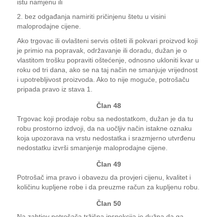
istu namjenu ili
2. bez odgađanja namiriti pričinjenu štetu u visini
maloprodajne cijene.
Ako trgovac ili ovlašteni servis ošteti ili pokvari proizvod koji
je primio na popravak, održavanje ili doradu, dužan je o
vlastitom trošku popraviti oštećenje, odnosno ukloniti kvar u
roku od tri dana, ako se na taj način ne smanjuje vrijednost
i upotrebljivost proizvoda. Ako to nije moguće, potrošaču
pripada pravo iz stava 1.
Član 48
Trgovac koji prodaje robu sa nedostatkom, dužan je da tu
robu prostorno izdvoji, da na uočljiv način istakne oznaku
koja upozorava na vrstu nedostatka i srazmjerno utvrđenu
nedostatku izvrši smanjenje maloprodajne cijene.
Član 49
Potrošač ima pravo i obavezu da provjeri cijenu, kvalitet i
količinu kupljene robe i da preuzme račun za kupljenu robu.
Član 50
Na zahtjev potrošača tržišna inspekcija je dužna da ga