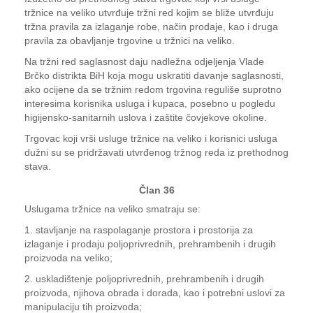
tržnice na veliko utvrđuje tržni red kojim se bliže utvrđuju
tržna pravila za izlaganje robe, način prodaje, kao i druga
pravila za obavljanje trgovine u tržnici na veliko.
Na tržni red saglasnost daju nadležna odjeljenja Vlade
Brčko distrikta BiH koja mogu uskratiti davanje saglasnosti,
ako ocijene da se tržnim redom trgovina reguliše suprotno
interesima korisnika usluga i kupaca, posebno u pogledu
higijensko-sanitarnih uslova i zaštite čovjekove okoline.
Trgovac koji vrši usluge tržnice na veliko i korisnici usluga
dužni su se pridržavati utvrđenog tržnog reda iz prethodnog
stava.
Član 36
Uslugama tržnice na veliko smatraju se:
1. stavljanje na raspolaganje prostora i prostorija za
izlaganje i prodaju poljoprivrednih, prehrambenih i drugih
proizvoda na veliko;
2. uskladištenje poljoprivrednih, prehrambenih i drugih
proizvoda, njihova obrada i dorada, kao i potrebni uslovi za
manipulaciju tih proizvoda;