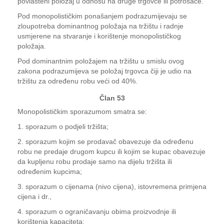
povlašteni položaj u odnosu na druge trgovce ili potrošače.
Pod monopolističkim ponašanjem podrazumijevaju se
zloupotreba dominantnog položaja na tržištu i radnje
usmjerene na stvaranje i korištenje monopolističkog
položaja.
Pod dominantnim položajem na tržištu u smislu ovog
zakona podrazumijeva se položaj trgovca čiji je udio na
tržištu za određenu robu veći od 40%.
Član 53
Monopolističkim sporazumom smatra se:
1. sporazum o podjeli tržišta;
2. sporazum kojim se prodavač obavezuje da određenu
robu ne predaje drugom kupcu ili kojim se kupac obavezuje
da kupljenu robu prodaje samo na dijelu tržišta ili
određenim kupcima;
3. sporazum o cijenama (nivo cijena), istovremena primjena
cijena i dr.,
4. sporazum o ograničavanju obima proizvodnje ili
korištenja kapaciteta;