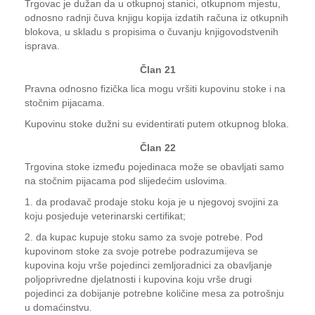
Trgovac je dužan da u otkupnoj stanici, otkupnom mjestu,
odnosno radnji čuva knjigu kopija izdatih računa iz otkupnih
blokova, u skladu s propisima o čuvanju knjigovodstvenih
isprava.
Član 21
Pravna odnosno fizička lica mogu vršiti kupovinu stoke i na
stočnim pijacama.
Kupovinu stoke dužni su evidentirati putem otkupnog bloka.
Član 22
Trgovina stoke između pojedinaca može se obavljati samo
na stočnim pijacama pod slijedećim uslovima.
1. da prodavač prodaje stoku koja je u njegovoj svojini za
koju posjeduje veterinarski certifikat;
2. da kupac kupuje stoku samo za svoje potrebe. Pod
kupovinom stoke za svoje potrebe podrazumijeva se
kupovina koju vrše pojedinci zemljoradnici za obavljanje
poljoprivredne djelatnosti i kupovina koju vrše drugi
pojedinci za dobijanje potrebne količine mesa za potrošnju
u domaćinstvu.