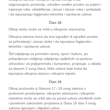
odgovarajuću prostoriju, određen uređen prostor za prijem i
mjerenje robe, skladištenje, utovar i istovar robe i ambalaže
i da ispunjavaju higijensko-tehničke i sanitarne uslove.
Član 18
Otkup stoke može se vršiti u otkupnim stanicama.
Otkupna stanica mora da ima izgrađen ili ograđen prostor
za prihvatanje i utovar stoke i da ispunjava higijensko -
tehničke i sanitarne uslove.
Šef odjeljenja za privredni razvoj, sport i kulturu, po
pribavljenom mišljenju odjeljenja nadležnih za poslove
zdravstva i za poljoprivredu i šumarstvo, propisuje, u skladu
sa stavom 2 ovog člana, bliže uslove koje treba da
ispunjava otkupna stanica i otkupno mjesto.
Član 19
Otkup proizvoda iz članova 17 i 18 ovog zakona u
poslovnim prostorijama, otkupnim stanicama i otkupnim
mjestima može se vršiti ako su pored uslova utvrđenih ovim
i posebnim zakonskim propisima iz člana 18 stav 3 ovog
zakona ispunjeni i slijedeći uslovi: