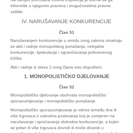
informiše o njegovim pravima i mogućnostima pravne
zaštite.
IV. NARUŠAVANJE KONKURENCIJE
Član 51
Narušavanjem konkurencije u smislu ovog zakona smatraju
se akti i radnje monopolskog ponašanja, nelojalne
konkurencije, špekulacije i ograničavanja jedinstvenog
tržišta.
Akti i radnje iz stava 1 ovog člana nisu dopušteni.
1. MONOPOLISTIČKO DJELOVANJE
Član 52
Monopolističko djelovanje obuhvata monopolističko
sporazumijevanje i monopolističko ponašanje.
Monopolističko sporazumijevanje je odnos između dva ili
više trgovaca o uslovima poslovanja koji je usmjeren na
narušavanje i sprečavanje slobodne konkurencije, a kojim
se jedan ili više trgovaca dovodi ili može dovesti u