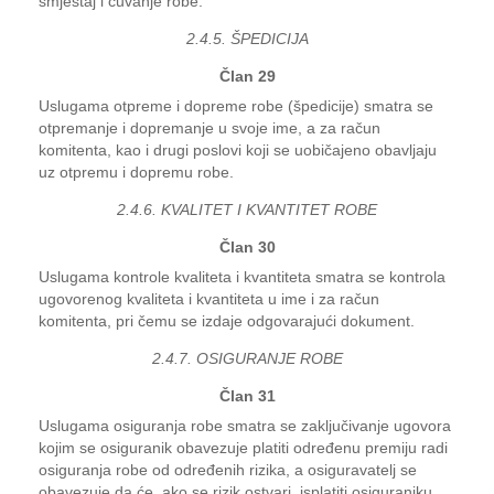
smještaj i čuvanje robe.
2.4.5. ŠPEDICIJA
Član 29
Uslugama otpreme i dopreme robe (špedicije) smatra se
otpremanje i dopremanje u svoje ime, a za račun
komitenta, kao i drugi poslovi koji se uobičajeno obavljaju
uz otpremu i dopremu robe.
2.4.6. KVALITET I KVANTITET ROBE
Član 30
Uslugama kontrole kvaliteta i kvantiteta smatra se kontrola
ugovorenog kvaliteta i kvantiteta u ime i za račun
komitenta, pri čemu se izdaje odgovarajući dokument.
2.4.7. OSIGURANJE ROBE
Član 31
Uslugama osiguranja robe smatra se zaključivanje ugovora
kojim se osiguranik obavezuje platiti određenu premiju radi
osiguranja robe od određenih rizika, a osiguravatelj se
obavezuje da će, ako se rizik ostvari, isplatiti osiguraniku