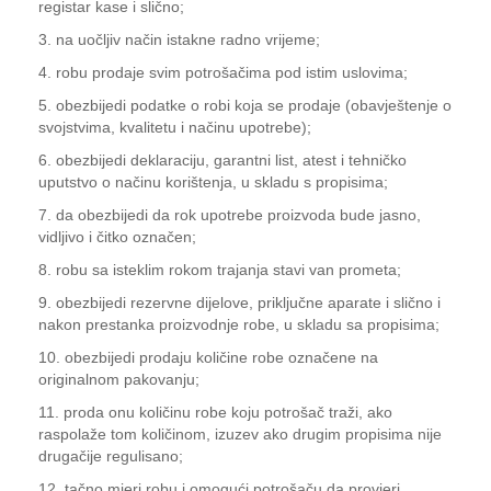
registar kase i slično;
3. na uočljiv način istakne radno vrijeme;
4. robu prodaje svim potrošačima pod istim uslovima;
5. obezbijedi podatke o robi koja se prodaje (obavještenje o
svojstvima, kvalitetu i načinu upotrebe);
6. obezbijedi deklaraciju, garantni list, atest i tehničko
uputstvo o načinu korištenja, u skladu s propisima;
7. da obezbijedi da rok upotrebe proizvoda bude jasno,
vidljivo i čitko označen;
8. robu sa isteklim rokom trajanja stavi van prometa;
9. obezbijedi rezervne dijelove, priključne aparate i slično i
nakon prestanka proizvodnje robe, u skladu sa propisima;
10. obezbijedi prodaju količine robe označene na
originalnom pakovanju;
11. proda onu količinu robe koju potrošač traži, ako
raspolaže tom količinom, izuzev ako drugim propisima nije
drugačije regulisano;
12. tačno mjeri robu i omogući potrošaču da provjeri