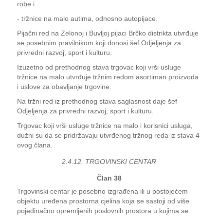
robe i
- tržnice na malo autima, odnosno autopijace.
Pijačni red na Zelonoj i Buvljoj pijaci Brčko distrikta utvrđuje
se posebnim pravilnikom koji donosi šef Odjeljenja za
privredni razvoj, sport i kulturu.
Izuzetno od prethodnog stava trgovac koji vrši usluge
tržnice na malo utvrđuje tržnim redom asortiman proizvoda
i uslove za obavljanje trgovine.
Na tržni red iz prethodnog stava saglasnost daje šef
Odjeljenja za privredni razvoj, sport i kulturu.
Trgovac koji vrši usluge tržnice na malo i korisnici usluga,
dužni su da se pridržavaju utvrđenog tržnog reda iz stava 4
ovog člana.
2.4.12. TRGOVINSKI CENTAR
Član 38
Trgovinski centar je posebno izgrađena ili u postojećem
objektu uređena prostorna cjelina koja se sastoji od više
pojedinačno opremljenih poslovnih prostora u kojima se