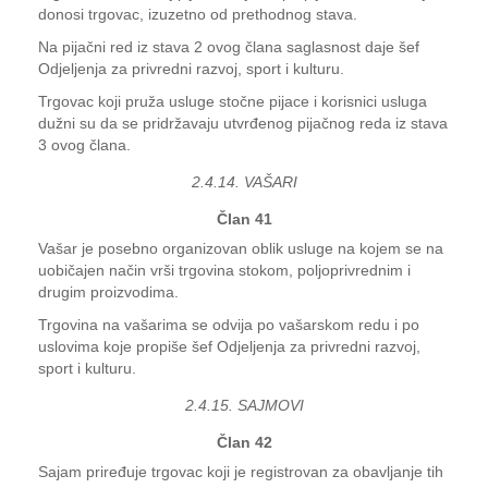
donosi trgovac, izuzetno od prethodnog stava.
Na pijačni red iz stava 2 ovog člana saglasnost daje šef
Odjeljenja za privredni razvoj, sport i kulturu.
Trgovac koji pruža usluge stočne pijace i korisnici usluga
dužni su da se pridržavaju utvrđenog pijačnog reda iz stava
3 ovog člana.
2.4.14. VAŠARI
Član 41
Vašar je posebno organizovan oblik usluge na kojem se na
uobičajen način vrši trgovina stokom, poljoprivrednim i
drugim proizvodima.
Trgovina na vašarima se odvija po vašarskom redu i po
uslovima koje propiše šef Odjeljenja za privredni razvoj,
sport i kulturu.
2.4.15. SAJMOVI
Član 42
Sajam priređuje trgovac koji je registrovan za obavljanje tih