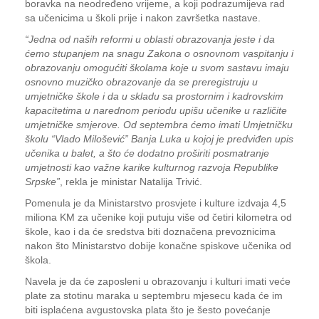
boravka na neodređeno vrijeme, a koji podrazumijeva rad
sa učenicima u školi prije i nakon završetka nastave.
“Jedna od naših reformi u oblasti obrazovanja jeste i da
ćemo stupanjem na snagu Zakona o osnovnom vaspitanju i
obrazovanju omogućiti školama koje u svom sastavu imaju
osnovno muzičko obrazovanje da se preregistruju u
umjetničke škole i da u skladu sa prostornim i kadrovskim
kapacitetima u narednom periodu upišu učenike u različite
umjetničke smjerove. Od septembra ćemo imati Umjetničku
školu “Vlado Milošević” Banja Luka u kojoj je predviđen upis
učenika u balet, a što će dodatno proširiti posmatranje
umjetnosti kao važne karike kulturnog razvoja Republike
Srpske”
, rekla je ministar Natalija Trivić.
Pomenula je da Ministarstvo prosvjete i kulture izdvaja 4,5
miliona KM za učenike koji putuju više od četiri kilometra od
škole, kao i da će sredstva biti doznačena prevoznicima
nakon što Ministarstvo dobije konačne spiskove učenika od
škola.
Navela je da će zaposleni u obrazovanju i kulturi imati veće
plate za stotinu maraka u septembru mjesecu kada će im
biti isplaćena avgustovska plata što je šesto povećanje