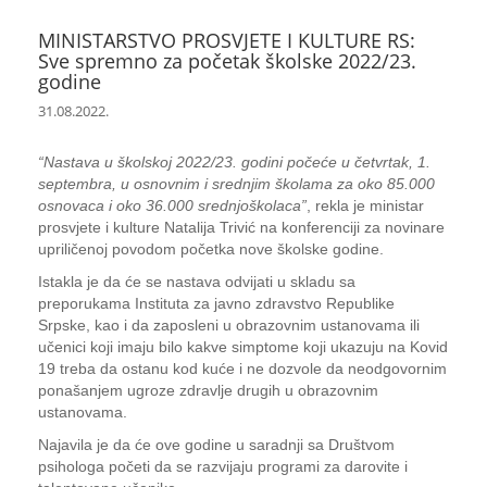
MINISTARSTVO PROSVJETE I KULTURE RS:
Sve spremno za početak školske 2022/23.
godine
31.08.2022.
“Nastava u školskoj 2022/23. godini počeće u četvrtak, 1.
septembra, u osnovnim i srednjim školama za oko 85.000
osnovaca i oko 36.000 srednjoškolaca”
, rekla je ministar
prosvjete i kulture Natalija Trivić na konferenciji za novinare
upriličenoj povodom početka nove školske godine.
Istakla je da će se nastava odvijati u skladu sa
preporukama Instituta za javno zdravstvo Republike
Srpske, kao i da zaposleni u obrazovnim ustanovama ili
učenici koji imaju bilo kakve simptome koji ukazuju na Kovid
19 treba da ostanu kod kuće i ne dozvole da neodgovornim
ponašanjem ugroze zdravlje drugih u obrazovnim
ustanovama.
Najavila je da će ove godine u saradnji sa Društvom
psihologa početi da se razvijaju programi za darovite i