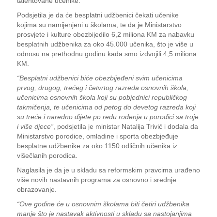
talentovane učenike.
Podsjetila je da će besplatni udžbenici čekati učenike
kojima su namijenjeni u školama, te da je Ministarstvo
prosvjete i kulture obezbijedilo 6,2 miliona KM za nabavku
besplatnih udžbenika za oko 45.000 učenika, što je više u
odnosu na prethodnu godinu kada smo izdvojili 4,5 miliona
KM.
“Besplatni udžbenici biće obezbijeđeni svim učenicima
prvog, drugog, trećeg i četvrtog razreda osnovnih škola,
učenicima osnovnih škola koji su pobjednici republičkog
takmičenja, te učenicima od petog do devetog razreda koji
su treće i naredno dijete po redu rođenja u porodici sa troje
i više djece”
, podsjetila je ministar Natalija Trivić i dodala da
Ministarstvo porodice, omladine i sporta obezbjeđuje
besplatne udžbenike za oko 1150 odličnih učenika iz
višečlanih porodica.
Naglasila je da je u skladu sa reformskim pravcima urađeno
više novih nastavnih programa za osnovno i srednje
obrazovanje.
“Ove godine će u osnovnim školama biti četiri udžbenika
manje što je nastavak aktivnosti u skladu sa nastojanjima