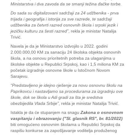
Ministarstva i dva zavoda da se smanji težina đačke torbe.
Do sada su digitalizovani sadržaji za 24 udžbenika - prva
trijada i geografija i istorija za sve razrede, te sadržaji
udžbenika za četvrti razred osnovnih škola i srpski jezik i
jezičku kulturu za šesti razred”
, rekla je ministar Natalija
Trivić.
Navela je da je Ministarstvo izdvojilo u 2022. godini
2.000.000,00 KM za sanaciju 24 školska objekta osnovnih
škola, a na osnovu prioritetnih potreba za ulaganjima u
školske objekte u Republici Srpskoj, kao i 1,5 miliona KM za
početak izgradnje osnovne škole u Istočnom Novom
Sarajevu.
“Predstavljeno je idejno rješenje za novu osnovnu školu na
Paprikovcu i nastavljamo sa procedurama za izgradnju ove
škole, dok se škola u Adi gradi za šta je sredstva
obezbijedila Vlada Srbije”
, rekla je ministar Natalija Trivić.
Istakla je da će stupanjem na snagu
Zakona o osnovnom
vaspitanju i obrazovanju ("Sl. glasnik RS", br. 81/2022)
biti omogućeno osnovnim školama u Republici Srpskoj da
raspišu konkurse za zapošljavanje voditelja produženog