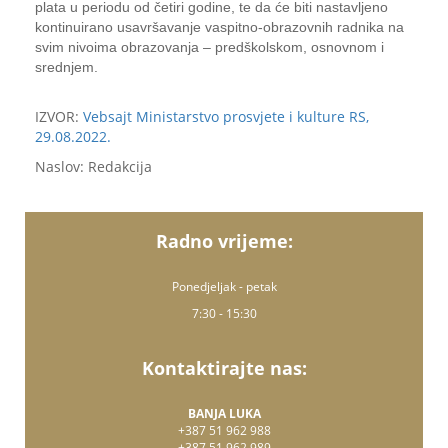
plata u periodu od četiri godine, te da će biti nastavljeno
kontinuirano usavršavanje vaspitno-obrazovnih radnika na
svim nivoima obrazovanja – predškolskom, osnovnom i
srednjem.
IZVOR:
Vebsajt Ministarstvo prosvjete i kulture RS,
29.08.2022.
Naslov: Redakcija
Radno vrijeme:
Ponedjeljak - petak
7:30 - 15:30
Kontaktirajte nas:
BANJA LUKA
+387 51 962 988
+387 51 962 989