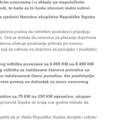
alnim osnovama i u skladu sa raspoloživim
i, te kada za to budu stvoreni realni uslovi.
na sjednici Narodne skupštine Republike Srpske
imjećena praksa da određeni poslodavci prijavljuju
ate. Ona je dodala da osnovica za plaćanje doprinosa
na zakona očekuje povećanje prihoda po osnovu
koji se odnose na doprinos za penzijsko i invalidsko
nog odbitka povećava sa 6.000 KM na 8.400 KM
og odbitka za izdržavane članove porodice sa
 izdržavanom članu porodice, što predstavlja
ovice poreza na dohodak za iznos osnovnog
rodice sa 75 KM na 150 KM mjesečno, ukupan
i proizvod Srpske do kraja ove godine trebalo da
etila da je Vlada Republike Srpske donijela i odluku