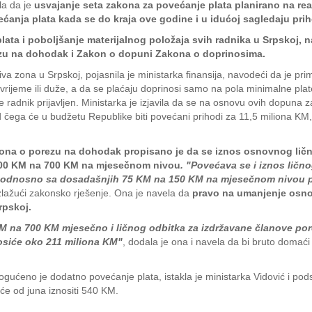
la da je
usvajanje seta zakona za povećanje plata planirano na re
anja plata kada se do kraja ove godine i u idućoj sagledaju prihod
ata i poboljšanje materijalnog položaja svih radnika u Srpskoj, 
zu na dohodak i Zakon o dopuni Zakona o doprinosima.
va zona u Srpskoj, pojasnila je ministarka finansija, navodeći da je pr
no vrijeme ili duže, a da se plaćaju doprinosi samo na pola minimalne pl
 je radnik prijavljen. Ministarka je izjavila da se na osnovu ovih dopu
ega će u budžetu Republike biti povećani prihodi za 11,5 miliona KM, 
ona o porezu na dohodak propisano je da se iznos osnovnog lič
500 KM na 700 KM na mjesečnom nivou
. "Povećava se i iznos ličn
 odnosno sa dosadašnjih 75 KM na 150 KM na mjesečnom nivou po
azlažući zakonsko rješenje. Ona je navela da
pravo na umanjenje osn
rpskoj.
 na 700 KM mjesečno i ličnog odbitka za izdržavane članove po
osiće oko 211 miliona KM"
, dodala je ona i navela da bi bruto domać
ćeno je dodatno povećanje plata, istakla je ministarka Vidović i podsj
 će od juna iznositi 540 KM.