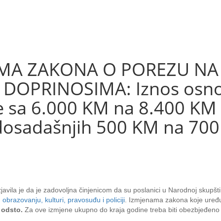
AMA ZAKONA O POREZU NA
DOPRINOSIMA: Iznos osno
e sa 6.000 KM na 8.400 KM
 dosadašnjih 500 KM na 70
zjavila je da je zadovoljna činjenicom da su poslanici u Narodnoj skupš
brazovanju, kulturi, pravosuđu i policiji
. Izmjenama zakona koje uređu
 odsto.
Za ove izmjene ukupno do kraja godine treba biti obezbjeđeno