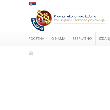
POČETNA
O NAMA
BESPLATNO
IZDANJ