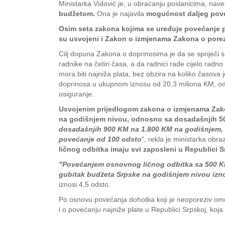
Ministarka Vidović je, u obraćanju poslanicima, nave
budžetom.
Ona je najavila
mogućnost daljeg poveć
Osim seta zakona kojima se uređuje povećanje pl
su usvojeni i Zakon o izmjenama Zakona o pore
Cilj dopuna Zakona o doprinosima je da se spriječi si
radnike na četiri časa, a da radnici rade cijelo rad
mora biti najniža plata, bez obzira na koliko časova
doprinosa u ukupnom iznosu od 20,3 miliona KM, od č
osiguranje.
Usvojenim prijedlogom zakona o izmjenama Zak
na godišnjem nivou, odnosno sa dosadašnjih 
dosadašnjih 900 KM na 1.800 KM na godišnjem,
povećanje od 100 odsto
", rekla je ministarka obr
ličnog odbitka imaju svi zaposleni u Republici S
"Povećanjem osnovnog ličnog odbitka sa 500 KM
gubitak budžeta Srpske na godišnjem nivou izn
iznosi 4,5 odsto.
Po osnovu povećanja dohotka koji je neoporeziv omogu
i o povećanju najniže plate u Republici Srpskoj, koja