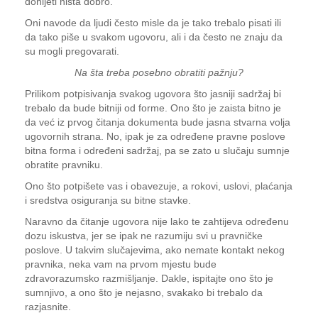
donijeti ništa dobro.
Oni navode da ljudi često misle da je tako trebalo pisati ili
da tako piše u svakom ugovoru, ali i da često ne znaju da
su mogli pregovarati.
Na šta treba posebno obratiti pažnju?
Prilikom potpisivanja svakog ugovora što jasniji sadržaj bi
trebalo da bude bitniji od forme. Ono što je zaista bitno je
da već iz prvog čitanja dokumenta bude jasna stvarna volja
ugovornih strana. No, ipak je za određene pravne poslove
bitna forma i određeni sadržaj, pa se zato u slučaju sumnje
obratite pravniku.
Ono što potpišete vas i obavezuje, a rokovi, uslovi, plaćanja
i sredstva osiguranja su bitne stavke.
Naravno da čitanje ugovora nije lako te zahtijeva određenu
dozu iskustva, jer se ipak ne razumiju svi u pravničke
poslove. U takvim slučajevima, ako nemate kontakt nekog
pravnika, neka vam na prvom mjestu bude
zdravorazumsko razmišljanje. Dakle, ispitajte ono što je
sumnjivo, a ono što je nejasno, svakako bi trebalo da
razjasnite.