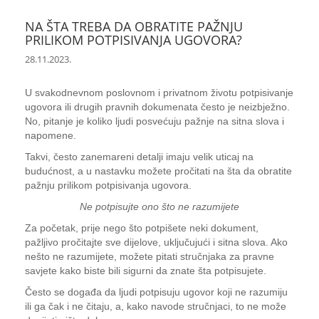
NA ŠTA TREBA DA OBRATITE PAŽNJU
PRILIKOM POTPISIVANJA UGOVORA?
28.11.2023.
U svakodnevnom poslovnom i privatnom životu potpisivanje
ugovora ili drugih pravnih dokumenata često je neizbježno.
No, pitanje je koliko ljudi posvećuju pažnje na sitna slova i
napomene.
Takvi, često zanemareni detalji imaju velik uticaj na
budućnost, a u nastavku možete pročitati na šta da obratite
pažnju prilikom potpisivanja ugovora.
Ne potpisujte ono što ne razumijete
Za početak, prije nego što potpišete neki dokument,
pažljivo pročitajte sve dijelove, uključujući i sitna slova. Ako
nešto ne razumijete, možete pitati stručnjaka za pravne
savjete kako biste bili sigurni da znate šta potpisujete.
Često se događa da ljudi potpisuju ugovor koji ne razumiju
ili ga čak i ne čitaju, a, kako navode stručnjaci, to ne može