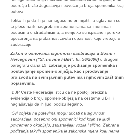
području bivše Jugoslavije i povećanja broja spomenika kraj
puteva.
Toliko ih je da ih je nemoguće ne primijetiti, a uglavnom su
to ploče nalik nadgrobnim spomenicima sa imenima i
podacima o stradalnicima, a nerijetko su ispisane i poruke
upozorenja na prolaznost života i opasnosti koje vrebaju u
saobraćaju.
Zakon o osnovama sigurnosti saobraćaja u Bosni i
Hercegovini ("Sl. novine FBiH", br. 56/2006)
u drugom
paragrafu člana 19.
zabranjuje podizanje spomenika i
postavljanje spomen-obilježja, kao i prodavanje
proizvoda na svim javnim putevima i njihovim zaštitnim
pojasevima
.
Iz JP Ceste Federacije ističu da ne postoji precizna
evidencija o broju spomen-obilježja na cestama u BiH i
naglašavaju da ih ljudi podižu ilegalno.
"Svi objekti na putevima mogu uticati na sigurnost
saobraćaja, posebno oni spomenici kod kojih se ljudi
povremeno okupljaju, zaustavljaju vozila i slično. Zabrana
podizanja takvih spomenika je zakonska mjera koju nema