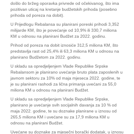
došlo do bržeg oporavka privrede od očekivanog, što ima
pozitivan uticaj na kretanje budžetskih prihoda (posebno
prihoda od poreza na dobit).
U Prijedlogu Rebalansa su planirani poreski prihodi 3,352
milijarde KM, što je povećanje od 10,9% ili 330,7 miliona
KM u odnosu na planirani Budžet za 2022. godinu.
Prihod od poreza na dobit iznosiće 312,5 miliona KM, što
predstavlja rast od 25,4% ili 63,3 miliona KM u odnosu na
planirano Budžetom za 2022. godinu.
U skladu sa opredjeljenjem Vlade Republike Srpske
Rebalansom je planirano uvećanje bruto plata zaposlenih u
javnom sektoru za 10% od maja mjeseca 2022. godine, te
je su planirani rashodi za lična primanja uvećani za 55,0
miliona KM u odnosu na planirani Budžet.
U skladu sa opredjeljenjem Vlade Republike Srpske,
planirano je uvećanje svih socijalnih davanja za 10 % od
maja 2022. godine, te su doznake planirane u iznosu od
265,5 miliona KM i uvećane su za 17,9 miliona KM u
odnosu na planirani Budžet.
Uvećane su doznake za mjesečni borački dodatak, u iznosu