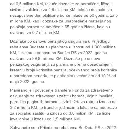
od 6,5 miliona KM, tekuće doznake za porodične, lične i
civilne invalidnine za 4,9 miliona KM, tekuće doznake za
nezaposlene demobilisane borce mlađe od 60 godina, za 5
miliona KM, kao i doznake za unapređenje materijalnog
položaja boraca sa navršenih 65 godina života, koje su
uvećane za 0,7 miliona KM.
Doznake po osnovu penzijskog osiguranja u Prijedlogu
rebalansa Budžeta su planirane u iznosu od 1.360 miliona
KM, i iste su u odnosu na Budžet RS za 2022. godinu
uvećane za 89,8 miliona KM. Doznake po osnovu
penzijskog osiguranja su planirane prema dosadašnjem
kretanju broja korisnika penzija, očekivanog broja korisnika
u narednom periodu, te planiranim uvećanjem od 10 % od
maja 2022. godine.
Planirano je i povećanje transfera Fondu za zdravstveno
osiguranje za zdravstvenu zaštitu boraca, vojnih invalida,
porodica poginulih boraca i civilnih žrtava rata, u iznosu od
3,2 miliona KM, te transfer jedinicama lokalne samouprave
za socijalnu zaštitu, u iznosu od 3,0 milion KM i za lične
invalidnine u iznosu od 1,5 miliona KM.
Subvencije su u Prijedlogu rebalansa Budžeta RS za 2022.