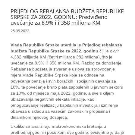
PRIJEDLOG REBALANSA BUDŽETA REPUBLIKE
SRPSKE ZA 2022. GODINU: Predviđeno
uvećanje za 8,9% ili 358 miliona KM
25.05.2022.
Vlada Republike Srpske utvrdila je Prijedlog rebalansa
budžeta Republike Srpske za 2022. godinu
čiji je okvir
4,382 milijarde KM (četiri milijarde 382 miliona), što je
uvećanje za 8,9% ili 358 miliona KM. Razlog za donošenje
Rebalansa budžeta je stvaranje uslova za sprovođenje
mjera Vlade Republike Srpske koje se odnose na
povećanje penzija i svih boračkih i socijalnih davanja za
10%, te povećanje bruto plata zaposlenih u javnom sektoru
za 10%, od mjeseca maja 2022. godine, a sve s ciljem
ublažavanja negativnih efekata inflacije, kao i
omogućavanje realizaciju kapitalnih investicija i izmirenje
obaveza u skladu sa važećim zakonskim propisima i
dinamikom njihovog dospjeća.
Ukoliko se analiziraju makroekonomska kretanja u
prethodnoj godini i početkom ove godine, evidentno je da je