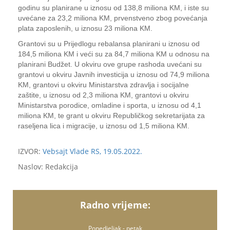
godinu su planirane u iznosu od 138,8 miliona KM, i iste su
uvećane za 23,2 miliona KM, prvenstveno zbog povećanja
plata zaposlenih, u iznosu 23 miliona KM.
Grantovi su u Prijedlogu rebalansa planirani u iznosu od
184,5 miliona KM i veći su za 84,7 miliona KM u odnosu na
planirani Budžet. U okviru ove grupe rashoda uvećani su
grantovi u okviru Javnih investicija u iznosu od 74,9 miliona
KM, grantovi u okviru Ministarstva zdravlja i socijalne
zaštite, u iznosu od 2,3 miliona KM, grantovi u okviru
Ministarstva porodice, omladine i sporta, u iznosu od 4,1
miliona KM, te grant u okviru Republičkog sekretarijata za
raseljena lica i migracije, u iznosu od 1,5 miliona KM.
IZVOR:
Vebsajt Vlade RS, 19.05.2022.
Naslov: Redakcija
Radno vrijeme:
Ponedjeljak - petak