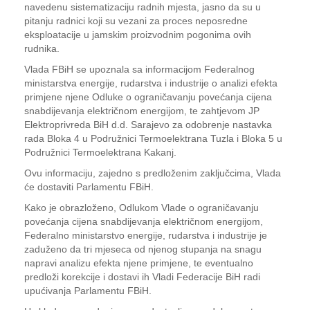
navedenu sistematizaciju radnih mjesta, jasno da su u
pitanju radnici koji su vezani za proces neposredne
eksploatacije u jamskim proizvodnim pogonima ovih
rudnika.
Vlada FBiH se upoznala sa informacijom Federalnog
ministarstva energije, rudarstva i industrije o analizi efekta
primjene njene Odluke o ograničavanju povećanja cijena
snabdijevanja električnom energijom, te zahtjevom JP
Elektroprivreda BiH d.d. Sarajevo za odobrenje nastavka
rada Bloka 4 u Podružnici Termoelektrana Tuzla i Bloka 5 u
Podružnici Termoelektrana Kakanj.
Ovu informaciju, zajedno s predloženim zaključcima, Vlada
će dostaviti Parlamentu FBiH.
Kako je obrazloženo, Odlukom Vlade o ograničavanju
povećanja cijena snabdijevanja električnom energijom,
Federalno ministarstvo energije, rudarstva i industrije je
zaduženo da tri mjeseca od njenog stupanja na snagu
napravi analizu efekta njene primjene, te eventualno
predloži korekcije i dostavi ih Vladi Federacije BiH radi
upućivanja Parlamentu FBiH.