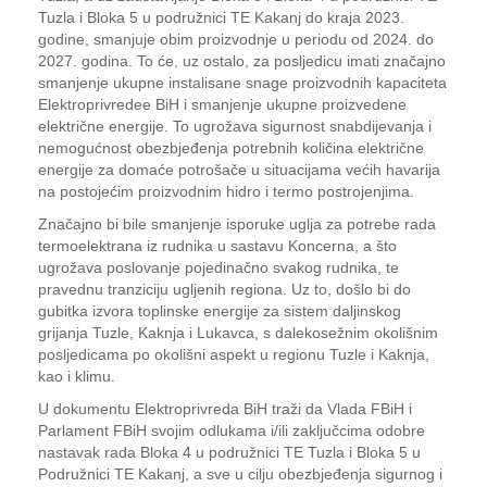
Tuzla i Bloka 5 u podružnici TE Kakanj do kraja 2023.
godine, smanjuje obim proizvodnje u periodu od 2024. do
2027. godina. To će, uz ostalo, za posljedicu imati značajno
smanjenje ukupne instalisane snage proizvodnih kapaciteta
Elektroprivredee BiH i smanjenje ukupne proizvedene
električne energije. To ugrožava sigurnost snabdijevanja i
nemogućnost obezbjeđenja potrebnih količina električne
energije za domaće potrošače u situacijama većih havarija
na postojećim proizvodnim hidro i termo postrojenjima.
Značajno bi bile smanjenje isporuke uglja za potrebe rada
termoelektrana iz rudnika u sastavu Koncerna, a što
ugrožava poslovanje pojedinačno svakog rudnika, te
pravednu tranziciju ugljenih regiona. Uz to, došlo bi do
gubitka izvora toplinske energije za sistem daljinskog
grijanja Tuzle, Kaknja i Lukavca, s dalekosežnim okolišnim
posljedicama po okolišni aspekt u regionu Tuzle i Kaknja,
kao i klimu.
U dokumentu Elektroprivreda BiH traži da Vlada FBiH i
Parlament FBiH svojim odlukama i/ili zaključcima odobre
nastavak rada Bloka 4 u podružnici TE Tuzla i Bloka 5 u
Podružnici TE Kakanj, a sve u cilju obezbjeđenja sigurnog i