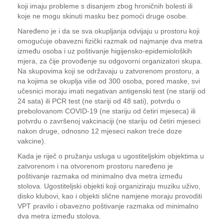
koji imaju probleme s disanjem zbog hroničnih bolesti ili
koje ne mogu skinuti masku bez pomoći druge osobe.
Naređeno je i da se sva okupljanja odvijaju u prostoru koji
omogućuje obavezni fizički razmak od najmanje dva metra
između osoba i uz poštivanje higijensko-epidemioloških
mjera, za čije provođenje su odgovorni organizatori skupa.
Na skupovima koji se održavaju u zatvorenom prostoru, a
na kojima se okuplja više od 300 osoba, pored maske, svi
učesnici moraju imati negativan antigenski test (ne stariji od
24 sata) ili PCR test (ne stariji od 48 sati), potvrdu o
prebolovanom COVID-19 (ne stariju od četiri mjeseca) ili
potvrdu o završenoj vakcinaciji (ne stariju od četiri mjeseci
nakon druge, odnosno 12 mjeseci nakon treće doze
vakcine).
Kada je riječ o pružanju usluga u ugostiteljskim objektima u
zatvorenom i na otvorenom prostoru naređeno je
poštivanje razmaka od minimalno dva metra između
stolova. Ugostiteljski objekti koji organiziraju muziku uživo,
disko klubovi, kao i objekti slične namjene moraju provoditi
VPT pravilo i obavezno poštivanje razmaka od minimalno
dva metra između stolova.