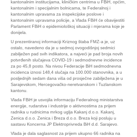
kantonalnim institucijama, kliničkim centrima u FBiH, općim,
kantonalnim i specijalnim bolnicama, te Federalnoj i
kantonalnim upravama za inspekcijske poslove i
kantonalnim upravama policije, a Vlada FBiH će obavijestiti
Parlament FBiH o epidemiološkoj situaciji i mjerama koje je
donijela.
U prezentiranoj informaciji Kriznog štaba FMZ-a je, uz
ostalo, navedeno da je u sedmoj ovogodišnjoj sedmici
zabilježen pad svih indikatora, a najveći je pad broja novih
potvrđenih slučajeva COVID-19 i sedmodnevne incidence
za po 45,8 posto. Na nivou Federacije BiH sedmodnevna
incidenca iznosi 148,4 slučaja na 100.000 stanovnika, a u
posljednjih sedam dana viša od prosječne zabilježena je u
Sarajevskom, Hercegovačko-neretvanskom i Tuzlanskom
kantonu.
Vlada FBiH je usvojila informaciju Federalnog ministarstva
energije, rudarstva i industrije o aktivnostima za prijem
radnika u rudnicima mrkog uglja Kakanj d.o.o. Kakanj,
Zenica d.o.o. Zenica i Breza d.o.o. Breza koji posluju u
sastavu Koncerna JP Elektroprivreda BiH d.d. Sarajevo.
Vlada je dala saglasnost za prijem ukupno 66 radnika na