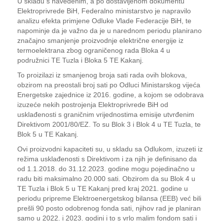
U skladu s navedenim, a po dostavljenom dokumentu
Elektroprivrede BiH, Federalno ministarstvo je napravilo
analizu efekta primjene Odluke Vlade Federacije BiH, te
napominje da je važno da je u narednom periodu planirano
značajno smanjenje proizvodnje električne energije iz
termoelektrana zbog ograničenog rada Bloka 4 u
podružnici TE Tuzla i Bloka 5 TE Kakanj.
To proizilazi iz smanjenog broja sati rada ovih blokova,
obzirom na preostali broj sati po Odluci Ministarskog vijeća
Energetske zajednice iz 2016. godine, a kojom se odobrava
izuzeće nekih postrojenja Elektroprivrede BiH od
usklađenosti s graničnim vrijednostima emisije utvrđenim
Direktivom 2001/80/EZ. To su Blok 3 i Blok 4 u TE Tuzla, te
Blok 5 u TE Kakanj.
Ovi proizvodni kapaciteti su, u skladu sa Odlukom, izuzeti iz
režima usklađenosti s Direktivom i za njih je definisano da
od 1.1.2018. do 31.12.2023. godine mogu pojedinačno u
radu biti maksimalno 20.000 sati. Obzirom da su Blok 4 u
TE Tuzla i Blok 5 u TE Kakanj pred kraj 2021. godine u
periodu pripreme Elektroenergetskog bilansa (EEB) već bili
prešli 90 posto odobrenog fonda sati, njihov rad je planiran
samo u 2022. i 2023. godini i to s vrlo malim fondom sati i