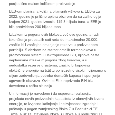
posljedično malom količinom proizvodnje.
EEB-om planirana količina bilansnih viškova iz EEB-a za
2022. godinu je prilično upitna obzirom da su zalihe uglja
krajem 2021. godine iznosile 119,3 hiljada tona, a EEB je
bilo predviđeno 200 hiljada tona.
Izlaskom iz pogona ovih blokova već ove godine, a radi
iskorištenja preostalih sati rada do maksimalno 20.000,
značilo bi i značajno smanjenje rezerve u proizvodnom
portfoliju. S obzirom na starost ostalih termoblokova u
proizvodnom sistemu Elektroprivrede BiH, njihove česte
neplanirane izlaske iz pogona zbog kvarova, a u
nedostatku rezerve u sistemu, značilo bi kupovinu
električne energije na tržištu po izuzetno visokim cijenama s
ciljem zadovoljenja potreba domaćih kupaca i ispunjenja
ugovornih obaveza. Ovim bi Elektroprivreda BiH bila
dovedena u tešku situaciju.
U informaciji je navedeno i da usporena realizacija
projekata novih proizvodnih kapaciteta iz obnovljivih izvora
energije, te izvjesno kašnjenje i neizvjesnost izgradnje i
puštanja u pogon zamjenskog Bloka 7 u Podružnici TE
Tuzla, a uz zaustavljanje Bloka 3 i Bloka 4 u podružnici TE