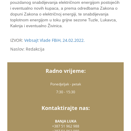
pouzdanog snabdijevanja električnom energijom postojećih
i eventualno novih kupaca, a prema odredbama Zakona o
dopuni Zakona o električnoj energiji, te snabdijevanja
toplotnom energijom u toku grijne sezone Tuzle, Lukavca,
Kaknja i eventualno Živinica.
IZVOR:
Vebsajt Vlade FBiH, 24.02.2022.
Naslov: Redakcija
Radno vrijeme:
Ponedjeljak - petak
7:30 - 15:30
Kontaktirajte nas:
BANJA LUKA
+387 51 962 988