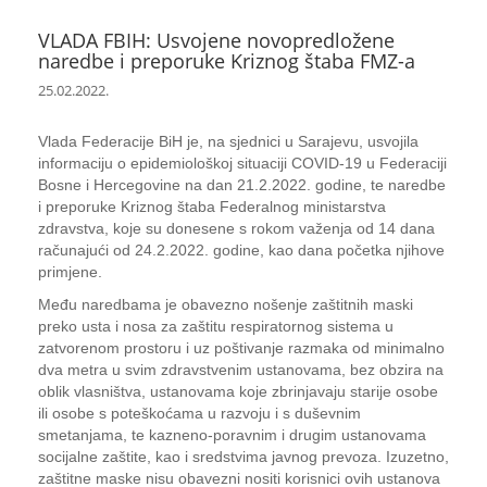
VLADA FBIH: Usvojene novopredložene
naredbe i preporuke Kriznog štaba FMZ-a
25.02.2022.
Vlada Federacije BiH je, na sjednici u Sarajevu, usvojila
informaciju o epidemiološkoj situaciji COVID-19 u Federaciji
Bosne i Hercegovine na dan 21.2.2022. godine, te naredbe
i preporuke Kriznog štaba Federalnog ministarstva
zdravstva, koje su donesene s rokom važenja od 14 dana
računajući od 24.2.2022. godine, kao dana početka njihove
primjene.
Među naredbama je obavezno nošenje zaštitnih maski
preko usta i nosa za zaštitu respiratornog sistema u
zatvorenom prostoru i uz poštivanje razmaka od minimalno
dva metra u svim zdravstvenim ustanovama, bez obzira na
oblik vlasništva, ustanovama koje zbrinjavaju starije osobe
ili osobe s poteškoćama u razvoju i s duševnim
smetanjama, te kazneno-poravnim i drugim ustanovama
socijalne zaštite, kao i sredstvima javnog prevoza. Izuzetno,
zaštitne maske nisu obavezni nositi korisnici ovih ustanova