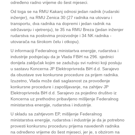
određeno radno vrijeme do šest mjeseci.
Od toga se na RMU Kakanj odnosi jedan radnik (rudarski
inženjer), na RMU Zenica 30 (27 radnika na utovaru i
transportu, dva radnika na dopremi i jedan radnik na
održavanju i vjetrenju), te 35 na RMU Breza (jedan inženjer
rudarstva na poslovima proizvodnje i 34 NK radnika -
utovarača na širokom čelu i otkopu).
U informaciji Federalnog ministartva energije, rudarstva i
industrije podsjećaju da je Vlada FBiH na 296. sjednici
donijela zaključak kojim se zadužuju svi rudnici koji posluju
u sastavu Koncerna JP Elektroprivreda BiH d.d. Sarajevo
da obustave sve konkursne procedure za prijem radnika.
Izuzetno, Vlada može dati saglasnost za provođenje
konkursne procedure i zapošljavanje, na zahtjev JP
Elektroprivreda BiH d.d. Sarajevo za pojedino društvo iz
Koncerna uz prethodno pribavljeno mišljenje Federalnog
ministarstva energije, rudarstva i industrije.
U skladu sa zahtjevom EP, mišljenje Federalnog
ministarstva energije, rudarstva i industrije je da je potrebno
provesti konkursnu proceduru prijema navedenih radnika
na određeno vrijeme do šest mjeseci, jer je, s obzirom na